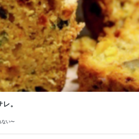
サレ。
れない〜