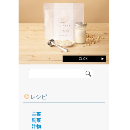
レシピ
主菜
副菜
汁物