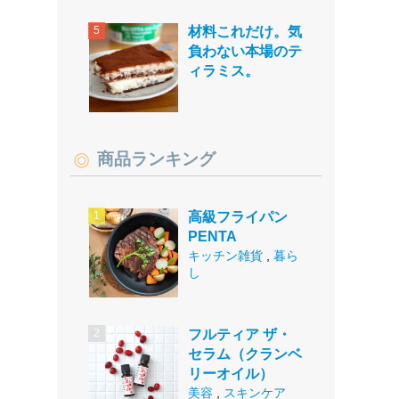
材料これだけ。気
負わない本場のテ
ィラミス。
商品ランキング
高級フライパン
PENTA
キッチン雑貨
,
暮ら
し
フルティア ザ・
セラム（クランベ
リーオイル）
美容
,
スキンケア