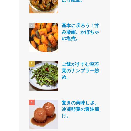
基本に戻ろう！甘
み凝縮。かぼちゃ
の塩煮。
ご飯がすすむ空芯
菜のナンプラー炒
め。
驚きの美味しさ。
冷凍卵黄の醤油漬
け。