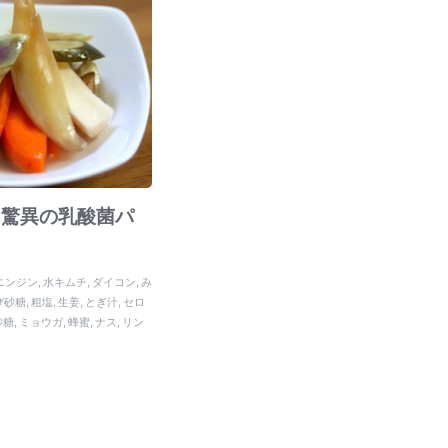
。驚異の乳酸菌パ
ニンジン
水キムチ
ダイコン
み
び砂糖
粗塩
生姜
とぎ汁
セロ
砂糖
ミョウガ
蜂蜜
ナス
リン