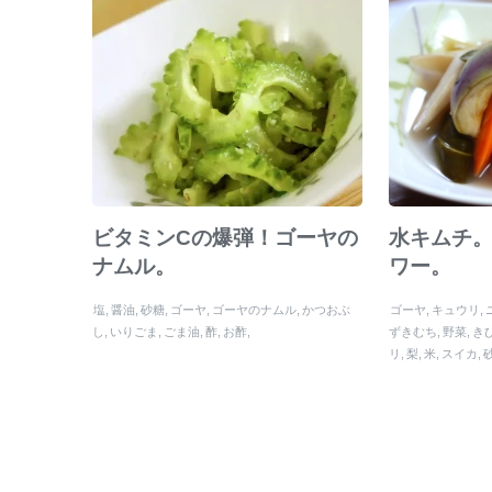
ビタミンCの爆弾！ゴーヤの
水キムチ
ナムル。
ワー。
塩
醤油
砂糖
ゴーヤ
ゴーヤのナムル
かつおぶ
ゴーヤ
キュウリ
し
いりごま
ごま油
酢
お酢
ずきむち
野菜
き
リ
梨
米
スイカ
ゴ