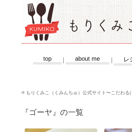
top
about me
レ
もりくみこ（くみんちゅ）公式サイト〜こだわる
『ゴーヤ』の一覧