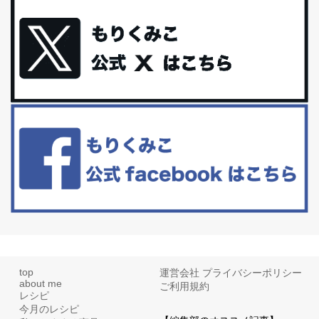
体に優しい、私のふるさと納税５選。
今回は、最近毎回定期的に購入している「楽天ふるさと納税」の返
礼品トップ５を紹介します。今までいろ...
更年期を穏やかに乗りきるために今できる５つのこと。
アラフィフからの体と心の整え方。 私も気づけばアラフィフ、これ
といった更年期症状はまだ...
白髪・美容・免疫力、現代人に足りないのは海藻！
たまに食べたくなる組み合わせ、海苔の佃煮＆チーズトーストにオ
リーブオイルorごま油をたらす。&n...
top
運営会社
プライバシーポリシー
about me
ご利用規約
レシピ
今月のレシピ