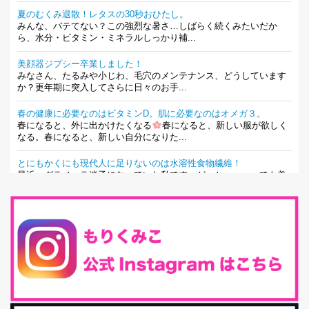
夏のむくみ退散！レタスの30秒おひたし。
みんな、バテてない？この強烈な暑さ…しばらく続くみたいだか
ら、水分・ビタミン・ミネラルしっかり補...
美顔器ジプシー卒業しました！
みなさん、たるみや小じわ、毛穴のメンテナンス、どうしています
か？更年期に突入してさらに日々のお手...
春の健康に必要なのはビタミンD。肌に必要なのはオメガ３。
春になると、外に出かけたくなる
春になると、新しい服が欲しく
なる。春になると、新しい自分になりた...
とにもかくにも現代人に足りないのは水溶性食物繊維！
最近、グラノーラ迷子になっていた私です。が、と〜〜〜っても美
味しくて栄養たっぷりのグラノーラを発...
腸活は「食事」だけだと思っていませんか？私の腸活完全版！
腸内環境を整えることは、健康維持の中でいっちばん大事！だと私
は思っています。 ヒトの免...
iHerb特大セール終了間近！みんな何買う？
最近お風呂上がりの炭酸水をシリカシリカにしているんだけど確か
に髪と爪が丈夫になった気がする。炭酸...