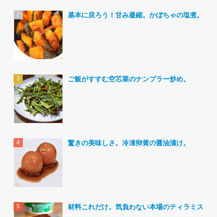
基本に戻ろう！甘み凝縮。かぼちゃの塩煮。
ご飯がすすむ空芯菜のナンプラー炒め。
驚きの美味しさ。冷凍卵黄の醤油漬け。
材料これだけ。気負わない本場のティラミス。