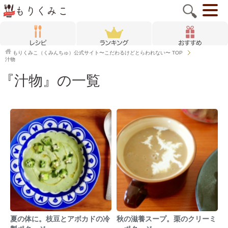
もりくみこ（くみんちゅ）公式サイト〜こだわるけどとらわれない〜
TOP
汁物
『汁物』の一覧
夏の体に。枝豆とアボカドの冷
秋の滋養スープ。栗のクリーミ