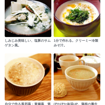
しみじみ美味しい、塩豚のサム
1分で作れる。クリーミー冷製
ゲタン風。
みそ汁。
自分で作る風邪薬・胃腸薬 第
ぽかぽか体温UP。蓮根の養生