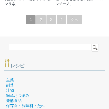
マリネ。
ンチーノ。
1
2
3
4
次へ
レシピ
主菜
副菜
汁物
簡単おつまみ
発酵食品
保存食・調味料・たれ