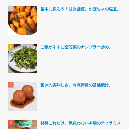
基本に戻ろう！甘み凝縮。かぼちゃの塩煮。
ご飯がすすむ空芯菜のナンプラー炒め。
驚きの美味しさ。冷凍卵黄の醤油漬け。
材料これだけ。気負わない本場のティラミス。