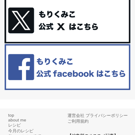
体に優しい、私のふるさと納税５選。
今回は、最近毎回定期的に購入している「楽天ふるさと納税」の返
礼品トップ５を紹介します。今までいろ...
更年期を穏やかに乗りきるために今できる５つのこと。
アラフィフからの体と心の整え方。 私も気づけばアラフィフ、これ
といった更年期症状はまだ...
白髪・美容・免疫力、現代人に足りないのは海藻！
たまに食べたくなる組み合わせ、海苔の佃煮＆チーズトーストにオ
リーブオイルorごま油をたらす。&n...
top
運営会社
プライバシーポリシー
about me
ご利用規約
レシピ
今月のレシピ