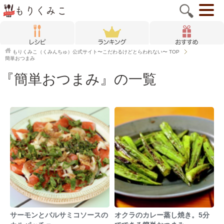
もりくみこ（くみんちゅ）公式サイト〜こだわるけどとらわれない〜
TOP
簡単おつまみ
『簡単おつまみ』の一覧
サーモンとバルサミコソースの
オクラのカレー蒸し焼き。5分