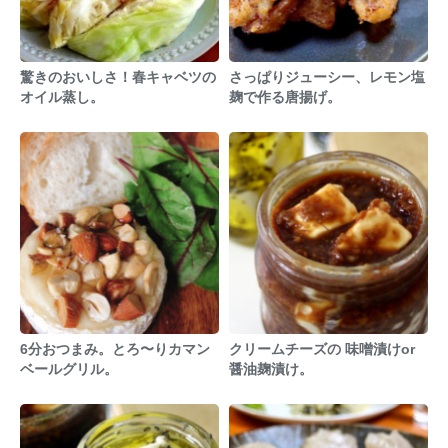
驚きのおいしさ！春キャベツの
さっぱりジューシー、レモン塩
オイル蒸し。
麹で作る唐揚げ。
6分おつまみ。とろ〜りカマン
クリームチーズの 味噌漬けor
ベールグリル。
醤油麹漬け。