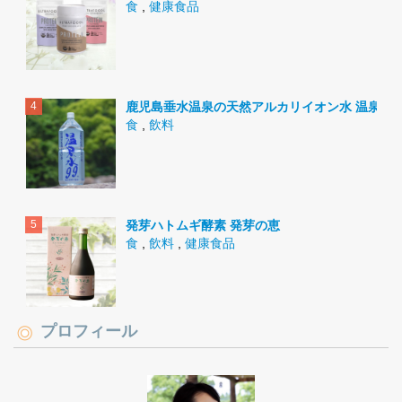
食
,
健康食品
鹿児島垂水温泉の天然アルカリイオン水 温泉水9
食
,
飲料
発芽ハトムギ酵素 発芽の恵
食
,
飲料
,
健康食品
プロフィール