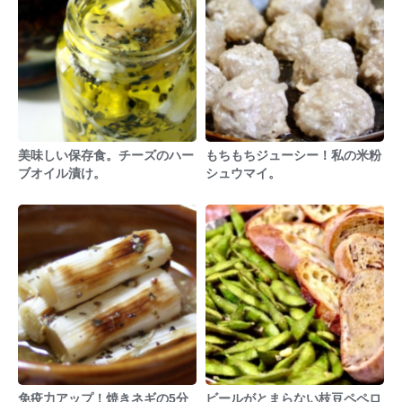
美味しい保存食。チーズのハー
もちもちジューシー！私の米粉
ブオイル漬け。
シュウマイ。
免疫力アップ！焼きネギの5分
ビールがとまらない枝豆ペペロ