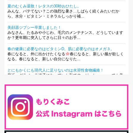
夏のむくみ退散！レタスの30秒おひたし。
みんな、バテてない？この強烈な暑さ…しばらく続くみたいだか
ら、水分・ビタミン・ミネラルしっかり補...
美顔器ジプシー卒業しました！
みなさん、たるみや小じわ、毛穴のメンテナンス、どうしています
か？更年期に突入してさらに日々のお手...
春の健康に必要なのはビタミンD。肌に必要なのはオメガ３。
春になると、外に出かけたくなる
春になると、新しい服が欲しく
なる。春になると、新しい自分になりた...
とにもかくにも現代人に足りないのは水溶性食物繊維！
最近、グラノーラ迷子になっていた私です。が、と〜〜〜っても美
味しくて栄養たっぷりのグラノーラを発...
腸活は「食事」だけだと思っていませんか？私の腸活完全版！
腸内環境を整えることは、健康維持の中でいっちばん大事！だと私
は思っています。 ヒトの免...
iHerb特大セール終了間近！みんな何買う？
最近お風呂上がりの炭酸水をシリカシリカにしているんだけど確か
に髪と爪が丈夫になった気がする。炭酸...