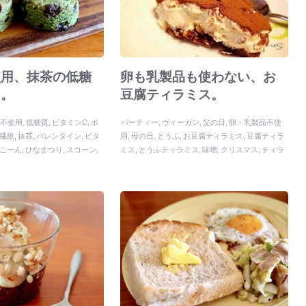
使用、抹茶の低糖
卵も乳製品も使わない、お
ン。
豆腐ティラミス。
品不使用
低糖質
ビタミンC
ポ
パーティー
ヴィーガン
父の日
卵・乳製品不使
繊維
抹茶
バレンタイン
ビタ
用
母の日
とうふ
お豆腐ティラミス
豆腐ティラ
こーん
ひなまつり
スコーン
ミス
とうふティラミス
味噌
クリスマス
ティラ
コレート
ミス
誕生日
酒粕
ひなまつり
豆腐
こどもの日