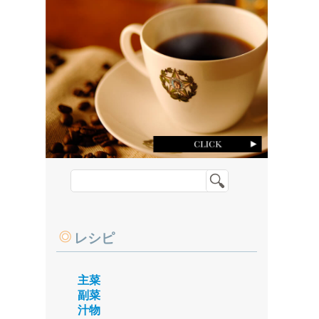
レシピ
主菜
副菜
汁物