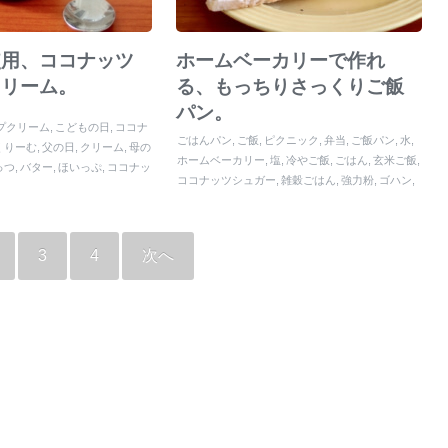
使用、ココナッツ
ホームベーカリーで作れ
クリーム。
る、もっちりさっくりご飯
パン。
プクリーム
こどもの日
ココナ
ごはんパン
ご飯
ピクニック
弁当
ご飯パン
水
くりーむ
父の日
クリーム
母の
ホームベーカリー
塩
冷やご飯
ごはん
玄米ご飯
っつ
バター
ほいっぷ
ココナッ
ココナッツシュガー
雑穀ごはん
強力粉
ゴハン
クリスマス
誕生日
ココナッ
ドライイースト
ぱん
バター
ごはんぱん
パン
つり
3
4
次へ