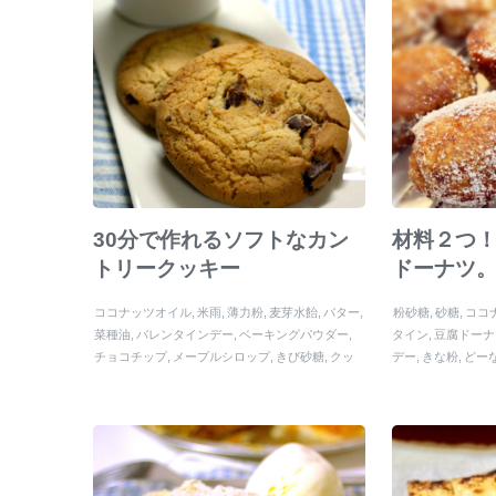
30分で作れるソフトなカン
材料２つ
トリークッキー
ドーナツ
ココナッツオイル
米雨
薄力粉
麦芽水飴
バター
粉砂糖
砂糖
ココ
菜種油
バレンタインデー
ベーキングパウダー
タイン
豆腐ドーナ
チョコチップ
メープルシロップ
きび砂糖
クッ
デー
きな粉
どー
キー
塩
ホワイトデー
豆乳
スタバ風クッキー。
ンド
ドーナツ
豆
バニラエッセンス
すぃお
シュガー
ハチミツ
ト
ここあ
きなこ