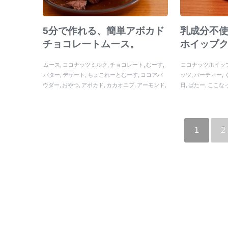
5分で作れる、簡単アボカド
乳成分不
チョコレートムース。
ホイップ
ムース
ココナッツミルク
チョコレート
むーす
ココナッツホイッ
バター
デザート
ちょこれーとむーす
ココアパ
ッツ
パーティー
ウダー
おやつ
アボカド
カカオニブ
アーモンド
日
ばたー
ここな
ココナッツホイップクリーム
バナナ
バレンタイ
ツバター
ホイップ
ン
メープルシロップ
ベリー
チョコ
塩
ココナッ
ツミルク缶
ひなま
ツフレーク
ちょこ
生クリーム
アボカドチョコレ
ートムース
豆乳
あぼかど
バニラエッセンス
ハ
1
2
チミツ