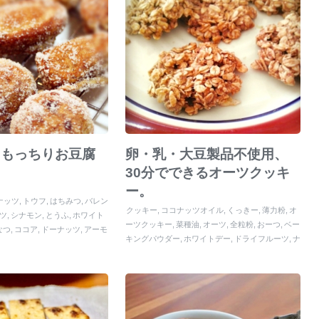
！もっちりお豆腐
卵・乳・大豆製品不使用、
。
30分でできるオーツクッキ
ー。
ナッツ
トウフ
はちみつ
バレン
クッキー
ココナッツオイル
くっきー
薄力粉
オ
ツ
シナモン
とうふ
ホワイト
ーツクッキー
菜種油
オーツ
全粒粉
おーつ
ベー
なつ
ココア
ドーナッツ
アーモ
キングパウダー
ホワイトデー
ドライフルーツ
ナ
腐
どーなっつ
ナッツ
シナモン
ッツ
オートミール
ミューズリー
メープルシロッ
きな粉シュガー
チョコレー
プ
バレンタイン
塩