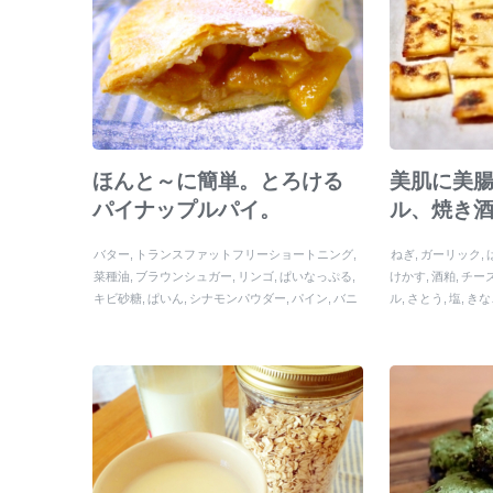
ほんと～に簡単。とろける
美肌に美
パイナップルパイ。
ル、焼き
バター
トランスファットフリーショートニング
ねぎ
ガーリック
菜種油
ブラウンシュガー
リンゴ
ぱいなっぷる
けかす
酒粕
チー
キビ砂糖
ぱいん
シナモンパウダー
パイン
バニ
ル
さとう
塩
きな
ラアイス
パーティー
水
塩
パイナップル
ココナ
ッツオイル
アップルパイ
強力粉
パイナップルパ
イ
薄力粉
パイ