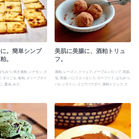
腸に。簡単シンプ
美肌に美腸に、酒粕トリュ
酒粕。
フ。
はちみつ
焼き酒粕
シナモン
さ
酒粕
レーズン
トリュフ
メープルシロップ
美肌
ズ
すりごま
板粕
オリーブオイ
塩
美腸
バニラエッセンス
ローフード
はちみつ
こ
醤油
みそ
バレンタイン
ココアパウダー
酒粕トリュフ
ク
ルミ
ホワイトデー