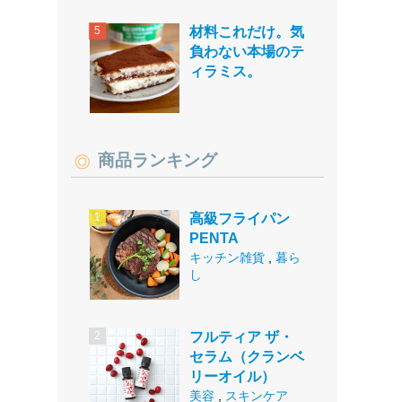
材料これだけ。気
負わない本場のテ
ィラミス。
商品ランキング
高級フライパン
PENTA
キッチン雑貨
,
暮ら
し
フルティア ザ・
セラム（クランベ
リーオイル）
美容
,
スキンケア