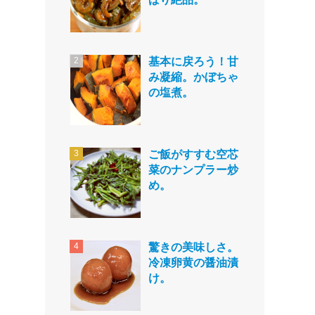
基本に戻ろう！甘
み凝縮。かぼちゃ
の塩煮。
ご飯がすすむ空芯
菜のナンプラー炒
め。
驚きの美味しさ。
冷凍卵黄の醤油漬
け。