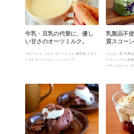
牛乳・豆乳の代替に、優し
乳製品不
い甘さのオーツミルク。
質スコー
ポタージュ
ミルク
オートミール
離乳食
ビタミ
たんぱく質
乳製
ンＢ1
オートミルク
パン
スープ
リフェノール
食物
ーチョコレート
す
ピクニック
チョ