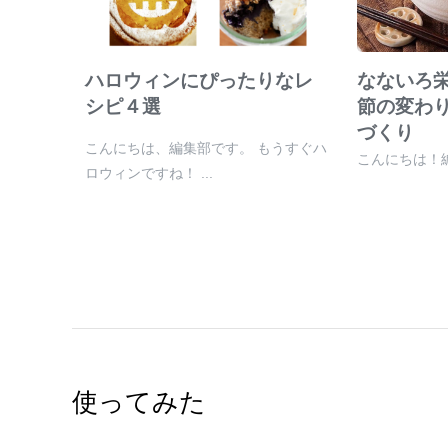
ハロウィンにぴったりなレ
なないろ
シピ４選
節の変わ
づくり
こんにちは、編集部です。 もうすぐハ
こんにちは！編
ロウィンですね！ ...
使ってみた