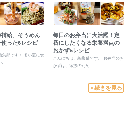
養補給、そうめん
毎日のお弁当に大活躍！定
を使った6レシピ
番にしたくなる栄養満点の
おかず6レシピ
編集部です！ 暑い夏に食
こんにちは、編集部です。 お弁当のお
..
かずは、家族のため...
> 続きを見る