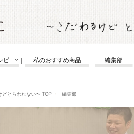
シピ
私のおすすめ商品
編集部
けどとらわれない〜
TOP
編集部