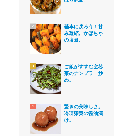
基本に戻ろう！甘
み凝縮。かぼちゃ
の塩煮。
ご飯がすすむ空芯
菜のナンプラー炒
め。
驚きの美味しさ。
冷凍卵黄の醤油漬
け。