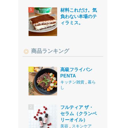
材料これだけ。気
負わない本場のテ
ィラミス。
商品ランキング
高級フライパン
PENTA
キッチン雑貨
,
暮ら
し
フルティア ザ・
セラム（クランベ
リーオイル）
美容
,
スキンケア