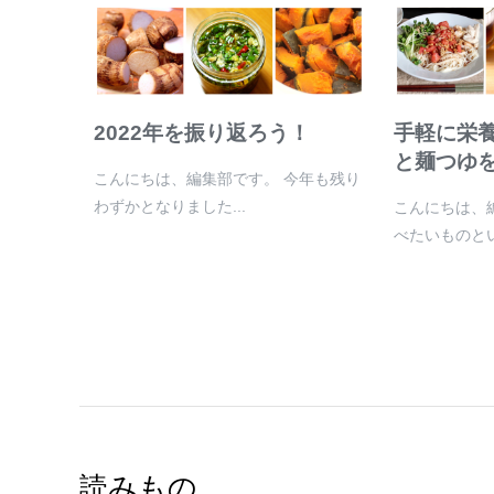
2022年を振り返ろう！
手軽に栄
と麺つゆ
こんにちは、編集部です。 今年も残り
わずかとなりました...
こんにちは、
べたいものとい.
読みもの