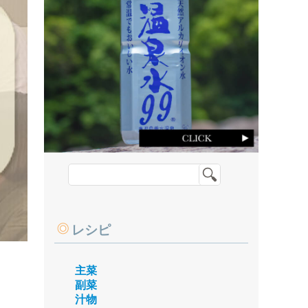
レシピ
主菜
副菜
汁物