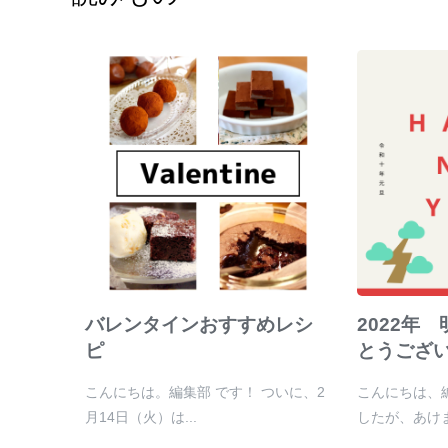
バレンタインおすすめレシ
2022年
ピ
とうござ
こんにちは。編集部 です！ ついに、2
こんにちは、
月14日（火）は...
したが、あけま