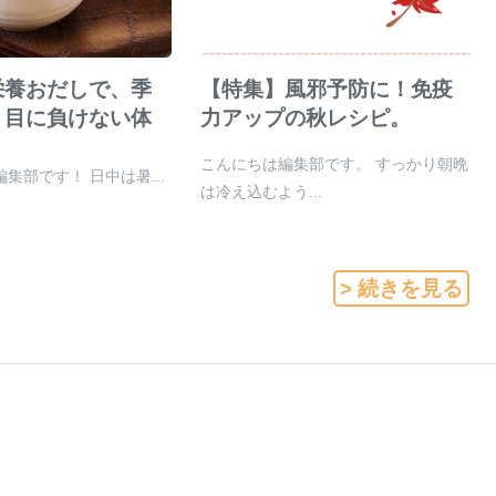
栄養おだしで、季
【特集】風邪予防に！免疫
り目に負けない体
力アップの秋レシピ。
こんにちは編集部です。 すっかり朝晩
集部です！ 日中は暑...
は冷え込むよう...
> 続きを見る