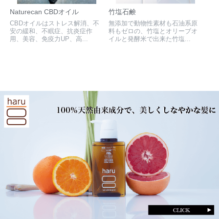
Naturecan CBDオイル
竹塩石鹸
CBDオイルはストレス解消、不
無添加で動物性素材も石油系原
安の緩和、不眠症、抗炎症作
料もゼロの、竹塩とオリーブオ
用、美容、免疫力UP、高...
イルと発酵米で出来た竹塩...