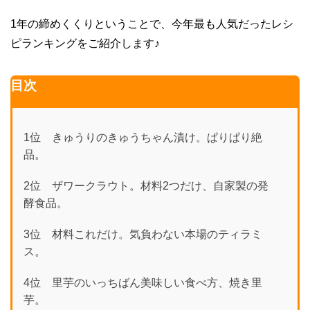
o
o
1年の締めくくりということで、今年最も人気だったレシ
k
ピランキングをご紹介します♪
目次
1位 きゅうりのきゅうちゃん漬け。ぱりぱり絶
品。
2位 ザワークラウト。材料2つだけ、自家製の発
酵食品。
3位 材料これだけ。気負わない本場のティラミ
ス。
4位 里芋のいっちばん美味しい食べ方、焼き里
芋。