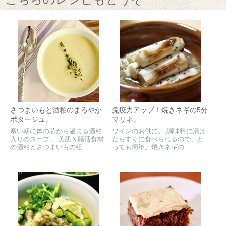
さつまいもと酒粕のまろやか
免疫力アップ！焼きネギの5分
ポタージュ。
マリネ。
寒い朝に体の芯から温まる酒粕
ワインのお供に。 調味料に漬け
入りのスープ。 美肌＆腸活食材
たらすぐに食べられるので、と
の酒粕とさつまいもの組...
っても簡単。焼きネギの...