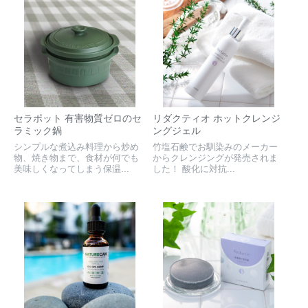
セラポット 有害物質ゼロのセ
リダクティオ ホットクレンジ
ラミック鍋
ングジェル
シンプルな煮込み料理から炒め
竹塩石鹸でお馴染みのメーカー
物、焼き物まで、食材が何でも
からクレンジングが発売されま
美味しくなってしまう保温...
した！ 酸化に対抗...