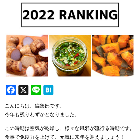
F
X
Li
H
a
n
at
こんにちは、編集部です。
c
e
e
今年も残りわずかとなりました。
e
n
b
a
この時期は空気が乾燥し、様々な風邪が流行る時期です。
食事で免疫力を上げて、元気に来年を迎えましょう！