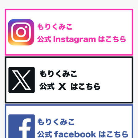
味しくて栄養たっぷりのグラノーラを発...
腸活は「食事」だけだと思っていませんか？私の腸活完全版！
腸内環境を整えることは、健康維持の中でいっちばん大事！だと私
は思っています。 ヒトの免...
iHerb特大セール終了間近！みんな何買う？
最近お風呂上がりの炭酸水をシリカシリカにしているんだけど確か
に髪と爪が丈夫になった気がする。炭酸...
体に優しい、私のふるさと納税５選。
今回は、最近毎回定期的に購入している「楽天ふるさと納税」の返
礼品トップ５を紹介します。今までいろ...
更年期を穏やかに乗りきるために今できる５つのこと。
アラフィフからの体と心の整え方。 私も気づけばアラフィフ、これ
といった更年期症状はまだ...
白髪・美容・免疫力、現代人に足りないのは海藻！
たまに食べたくなる組み合わせ、海苔の佃煮＆チーズトーストにオ
リーブオイルorごま油をたらす。&n...