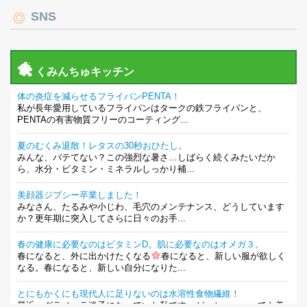
SNS
くみんちゅキッチン
体の炎症を減らせるフライパンPENTA！
私が長年愛用しているフライパンはタークの鉄フライパンと、
PENTAの有害物質フリーのコーティング...
夏のむくみ退散！レタスの30秒おひたし。
みんな、バテてない？この強烈な暑さ…しばらく続くみたいだか
ら、水分・ビタミン・ミネラルしっかり補...
美顔器ジプシー卒業しました！
みなさん、たるみや小じわ、毛穴のメンテナンス、どうしています
か？更年期に突入してさらに日々のお手...
春の健康に必要なのはビタミンD。肌に必要なのはオメガ３。
春になると、外に出かけたくなる
春になると、新しい服が欲しく
なる。春になると、新しい自分になりた...
とにもかくにも現代人に足りないのは水溶性食物繊維！
最近、グラノーラ迷子になっていた私です。が、と〜〜〜っても美