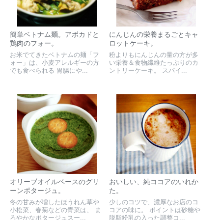
簡単ベトナム麺。アボカドと
にんじんの栄養まるごとキャ
鶏肉のフォー。
ロットケーキ。
お米でてきたベトナムの麺「フ
粉よりもにんじんの量の方が多
ォー」は、小麦アレルギーの方
い栄養＆食物繊維たっぷりのカ
でも食べられる 胃腸にや...
ントリーケーキ。 スパイ...
オリーブオイルベースのグリ
おいしい、純ココアのいれか
ーンポタージュ。
た。
冬の甘みが増したほうれん草や
少しのコツで、濃厚なお店のコ
小松菜、春菊などの青菜は、 ま
コアの味に。 ポイントは砂糖や
ろやかなポタージュスー...
脱脂粉乳の入った調整コ...