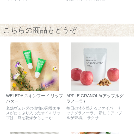
こちらの商品もどうぞ
WELEDA スキンフード リップ
APPLE GRANOLA(アップルグ
バター
ラノーラ）
老舗ヴェレダの植物の栄養エキ
毎日の体を整えるファイバーリ
スがたっぷり入ったオイルリッ
ッチグラノーラ。 新しくアップ
プは、唇を乾燥からしっか...
ルが登場。 サクサ...