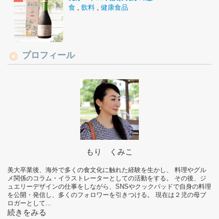
食
,
飲料
,
健康食品
プロフィール
もり くみこ
美大卒業後、海外で多くの食文化に触れた経験を生かし、 料理やグル
メ関係のコラム・イラストレーターとしての活動をする。 その後、ジ
ュエリーデザインの仕事をしながら、SNSやクックパッドで自身の料理
を公開・発信し、多くのフォロワーを引きつける。 現在は２児の母ブ
ロガーとして...
続きをみる