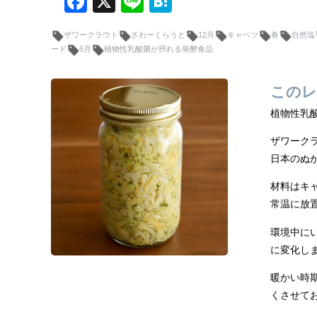
F
X
Li
H
a
n
at
ザワークラウト
ざわーくらうと
12月
キャベツ
春
自然塩
c
e
e
ード
6月
植物性乳酸菌が摂れる発酵食品
e
n
b
a
このレ
o
植物性乳
o
ザワーク
k
日本のぬ
材料はキ
常温に放
環境中に
に変化し
暖かい時
くさせて