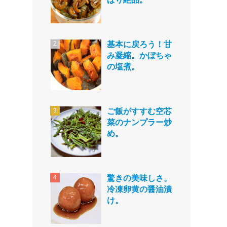
基本に戻ろう！甘
み凝縮。かぼちゃ
の塩煮。
ご飯がすすむ空芯
菜のナンプラー炒
め。
驚きの美味しさ。
冷凍卵黄の醤油漬
け。