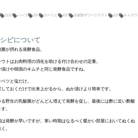
11月
ハーブ
3月
ローリエ
4月
自家製ザワークラウト
5月
キャラウ
シピについて
酸菌が摂れる発酵食品。
ラウトはお肉料理の消化を助ける付け合わせの定番。
か漬けや韓国のキムチと同じ発酵食品ですね。
ャベツと塩だけ。
置しておくだけで出来上がるから、ぬか漬けより簡単です。
いる野生の乳酸菌がどんどん増えて発酵を促し、最後には酢に近い酢酸
ます。
期は発酵が早いですが、寒い時期はなるべく暖かい部屋においてぬくぬ
おく。