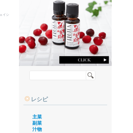
ェイシ
レシピ
主菜
副菜
汁物