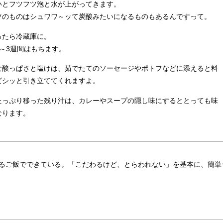
いとフツフツ泡と水が上がってきます。
ツのものはシュワワ～ッて炭酸みたいになるものもあるんですって。
ったら冷蔵庫に。
～3週間はもちます。
な酸っぱさと塩けは、茹でたてのソーセージやポトフなどに添えると料
ビシッと引き立ててくれますよ。
たっぷり移った残り汁は、カレーやスープの隠し味にするととっても味
なります。
るご飯でできている。「こだわるけど、とらわれない」を基本に、簡単