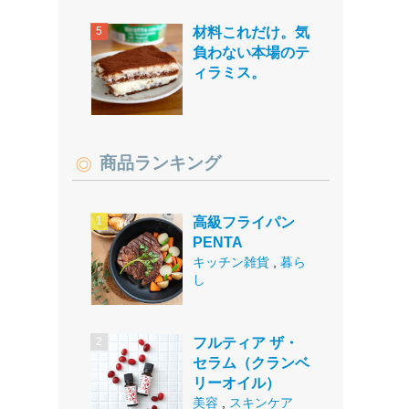
材料これだけ。気
負わない本場のテ
ィラミス。
商品ランキング
高級フライパン
PENTA
キッチン雑貨
,
暮ら
し
フルティア ザ・
セラム（クランベ
リーオイル）
美容
,
スキンケア