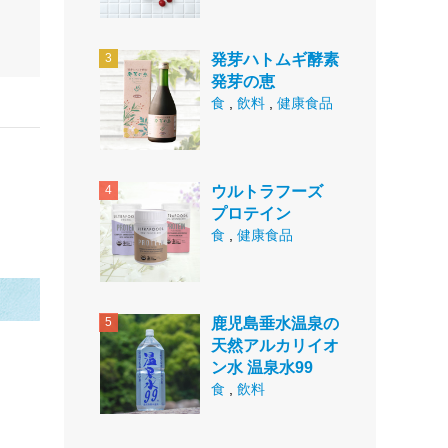
発芽ハトムギ酵素
発芽の恵
食
,
飲料
,
健康食品
ウルトラフーズ
プロテイン
食
,
健康食品
鹿児島垂水温泉の
天然アルカリイオ
ン水 温泉水99
食
,
飲料