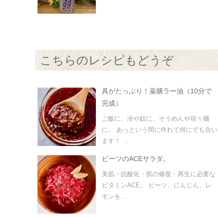
こちらのレシピもどうぞ
具がたっぷり！薬膳ラー油（10分で
完成）
ご飯に、冷や奴に、そうめんや坦々麺
に。 あっという間に作れて何にでも合い
ます！ ...
ビーツのACEサラダ。
美肌・抗酸化・肌の修復・再生に必要な
ビタミンACE。 ビーツ、にんじん、レ
モンを...