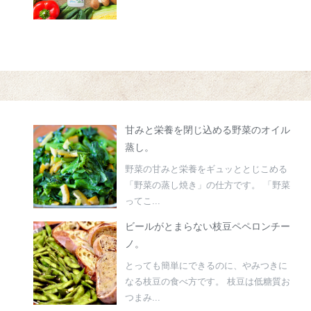
甘みと栄養を閉じ込める野菜のオイル
蒸し。
野菜の甘みと栄養をギュッととじこめる
「野菜の蒸し焼き」の仕方です。 「野菜
ってこ...
ビールがとまらない枝豆ペペロンチー
ノ。
とっても簡単にできるのに、やみつきに
なる枝豆の食べ方です。 枝豆は低糖質お
つまみ...