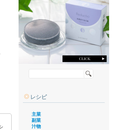
の
レシピ
主菜
副菜
汁物
シ