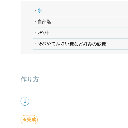
・
水
・自然塩
・ﾚﾓﾝ汁
・ﾊﾁﾐﾂやてんさい糖など好みの砂糖
作り方