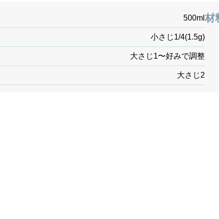
材
500ml
小さじ1/4(1.5g)
大さじ1〜好みで調整
大さじ2