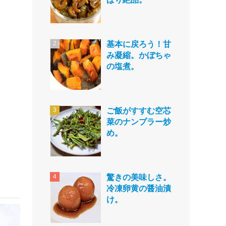
基本に戻ろう！甘
み凝縮。かぼちゃ
の塩煮。
ご飯がすすむ空芯
菜のナンプラー炒
め。
驚きの美味しさ。
冷凍卵黄の醤油漬
け。