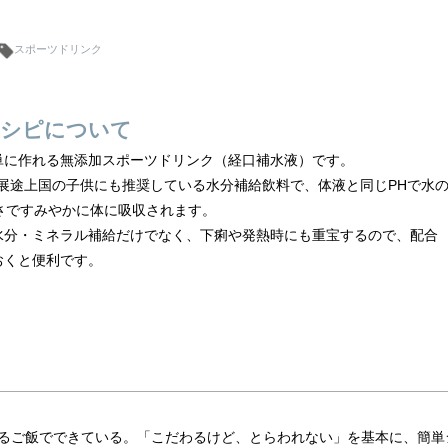
スポーツドリンク
シピについて
単に作れる無添加スポーツドリンク（経口補水液）です。
発展途上国の子供にも推奨している水分補給飲料で、体液と同じPHで水
早さですみやかに体に吸収されます。
水分・ミネラル補給だけでなく、下痢や発熱時にも重宝するので、配合
おくと便利です。
るご飯でできている。「こだわるけど、とらわれない」を基本に、簡単