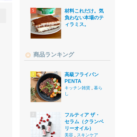
材料これだけ。気
負わない本場のテ
ィラミス。
商品ランキング
高級フライパン
PENTA
キッチン雑貨
,
暮ら
し
フルティア ザ・
セラム（クランベ
リーオイル）
美容
,
スキンケア