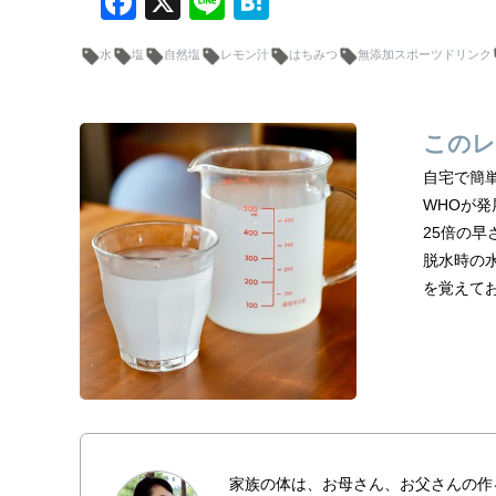
F
X
Li
H
a
n
at
水
塩
自然塩
レモン汁
はちみつ
無添加スポーツドリンク
c
e
e
e
n
b
a
このレ
o
自宅で簡
o
WHOが
25倍の
k
脱水時の
を覚えて
家族の体は、お母さん、お父さんの作