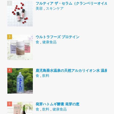
フルティア ザ・セラム（クランベリーオイル）
美容
,
スキンケア
ウルトラフーズ プロテイン
食
,
健康食品
鹿児島垂水温泉の天然アルカリイオン水 温泉水9
食
,
飲料
発芽ハトムギ酵素 発芽の恵
食
,
飲料
,
健康食品