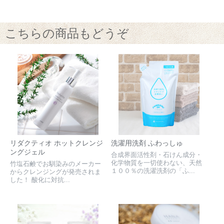
こちらの商品もどうぞ
リダクティオ ホットクレンジ
洗濯用洗剤 ふわっしゅ
ングジェル
合成界面活性剤・石けん成分・
化学物質を一切使わない、天然
竹塩石鹸でお馴染みのメーカー
１００％の洗濯洗剤の「ふ...
からクレンジングが発売されま
した！ 酸化に対抗...