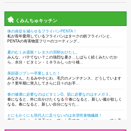
くみんちゅキッチン
体の炎症を減らせるフライパンPENTA！
私が長年愛用しているフライパンはタークの鉄フライパンと、
PENTAの有害物質フリーのコーティング...
夏のむくみ退散！レタスの30秒おひたし。
みんな、バテてない？この強烈な暑さ…しばらく続くみたいだか
ら、水分・ビタミン・ミネラルしっかり補...
美顔器ジプシー卒業しました！
みなさん、たるみや小じわ、毛穴のメンテナンス、どうしています
か？更年期に突入してさらに日々のお手...
春の健康に必要なのはビタミンD。肌に必要なのはオメガ３。
春になると、外に出かけたくなる
春になると、新しい服が欲しく
なる。春になると、新しい自分になりた...
とにもかくにも現代人に足りないのは水溶性食物繊維！
最近、グラノーラ迷子になっていた私です。が、と〜〜〜っても美
味しくて栄養たっぷりのグラノーラを発...