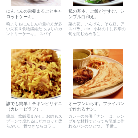
にんじんの栄養まるごとキャ
私の基本。ご飯がすすむ、シ
ロットケーキ。
ンプル白和え。
粉よりもにんじんの量の方が多
菜の花、いんげん、そら豆、ア
い栄養＆食物繊維たっぷりのカ
スパラ、etc.. 小鉢の中に四季の
ントリーケーキ。 スパイ...
旬を閉じ込めるこ...
誰でも簡単！チキンビリヤニ
オーブンいらず。フライパン
（カレーピラフ）。
で作れるナン。
簡単、炊飯器まかせ。お肉もス
カレーのお供「ナン」は、シン
プーンで崩れるほどホロッと柔
プルな材料でとっても簡単に作
らかい。 骨つきならコラ...
れるパンのひとつ。 予備...