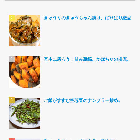
きゅうりのきゅうちゃん漬け。ぱりぱり絶品。
基本に戻ろう！甘み凝縮。かぼちゃの塩煮。
ご飯がすすむ空芯菜のナンプラー炒め。