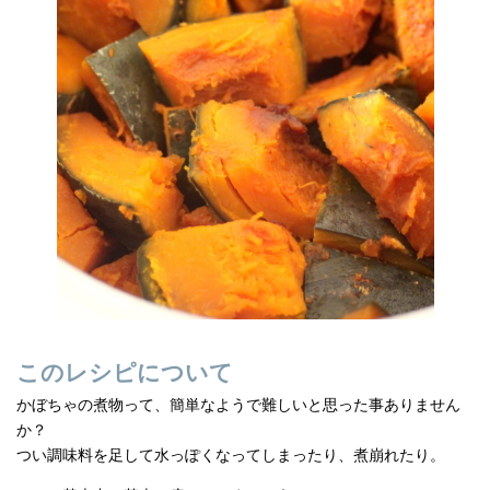
e
n
b
a
o
o
k
このレシピについて
かぼちゃの煮物って、簡単なようで難しいと思った事ありません
か？
つい調味料を足して水っぽくなってしまったり、煮崩れたり。