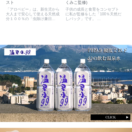
スト
くみこ監修)
「アロベビー」は、新生児から
子供の成長と食育をコンセプト
大人まで安心して使える天然成
に私が監修をした「100％天然だ
分１００％の「虫除け兼日...
しパック」です。 ...