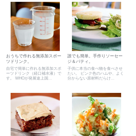
おうちで作れる無添加スポー
誰でも簡単。手作りソーセー
ツドリンク。
ジ＆パティ。
自宅で簡単に作れる無添加スポ
子供に本当の食べ物を食べさせ
ーツドリンク（経口補水液）で
たい。 ピンク色のハムや、よく
す。 WHOが発展途上国...
分からない原材料だらけ...