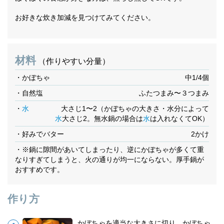
お好きな炊き加減を見つけてみてください。
材料
（作りやすい分量）
・かぼちゃ
中1/4個
・自然塩
ふたつまみ〜３つまみ
・
水
大さじ1〜2（かぼちゃの大きさ・水分によって
水
大さじ2。無水鍋の場合は
水
は入れなくてOK）
・好みでバター
2かけ
・※鍋に隙間があいてしまったり、逆にかぼちゃが多くて重
なりすぎてしまうと、火の通りが均一にならない。厚手鍋が
おすすめです。
作り方
かぼちゃを適当な大きさに切り、かぼちゃ