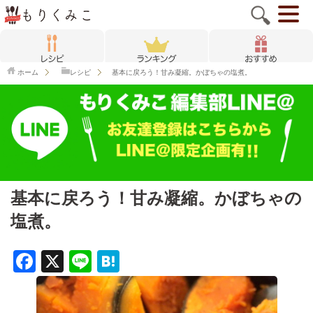
ホーム
レシピ
基本に戻ろう！甘み凝縮。かぼちゃの塩煮。
基本に戻ろう！甘み凝縮。かぼちゃの
塩煮。
F
X
Li
H
a
n
at
c
e
e