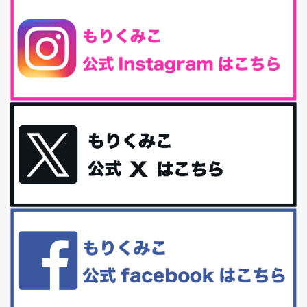
腸活は「食事」だけだと思っていませんか？私の腸活完全版！
腸内環境を整えることは、健康維持の中でいっちばん大事！だと私
は思っています。 ヒトの免...
iHerb特大セール終了間近！みんな何買う？
最近お風呂上がりの炭酸水をシリカシリカにしているんだけど確か
に髪と爪が丈夫になった気がする。炭酸...
体に優しい、私のふるさと納税５選。
今回は、最近毎回定期的に購入している「楽天ふるさと納税」の返
礼品トップ５を紹介します。今までいろ...
更年期を穏やかに乗りきるために今できる５つのこと。
アラフィフからの体と心の整え方。 私も気づけばアラフィフ、これ
といった更年期症状はまだ...
白髪・美容・免疫力、現代人に足りないのは海藻！
たまに食べたくなる組み合わせ、海苔の佃煮＆チーズトーストにオ
リーブオイルorごま油をたらす。&n...