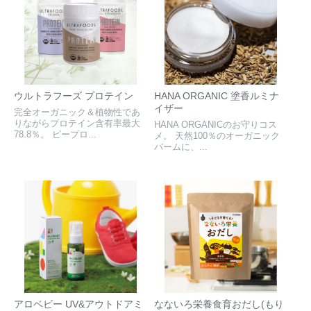
ウルトラフーズ プロテイン
HANA ORGANIC 塗香ルミナ
イザー
完全オーガニック＆植物性であ
りながらプロテイン含有率最大
HANA ORGANICのお守りコス
78.8％。 ピープロ...
メ。 天然100％のオーガニック
バームに、...
アロベビー UV&アウトドアミ
なないろ栄養食育おだし(もり