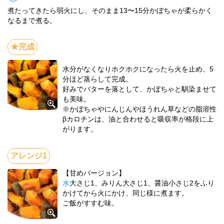
煮たってきたら弱火にし、そのまま13〜15分かぼちゃが柔らかく
なるまで煮る。
水分がなくなりホクホクになったら火を止め、5
分ほど蒸らして完成。
好みでバターを落として、かぼちゃと馴染ませて
も美味。
※かぼちゃやにんじんやほうれん草などの脂溶性
βカロチンは、油と合わせると吸収率が格段に上
がります。
【甘めバージョン】
水
大さじ1、みりん大さじ1、醤油小さじ2をふり
かけてから火にかけ、同じ様に煮ます。
ご飯がすすむ味。