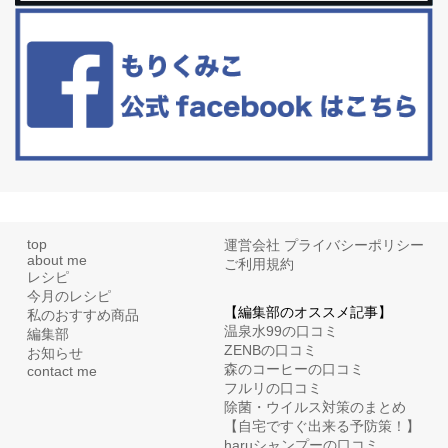
白髪・美容・免疫力、現代人に足りないのは海藻！
たまに食べたくなる組み合わせ、海苔の佃煮＆チーズトーストにオ
リーブオイルorごま油をたらす。&n...
top
運営会社
プライバシーポリシー
about me
ご利用規約
レシピ
今月のレシピ
【編集部のオススメ記事】
私のおすすめ商品
温泉水99の口コミ
編集部
ZENBの口コミ
お知らせ
森のコーヒーの口コミ
contact me
フルリの口コミ
除菌・ウイルス対策のまとめ
【自宅ですぐ出来る予防策！】
haruシャンプーの口コミ