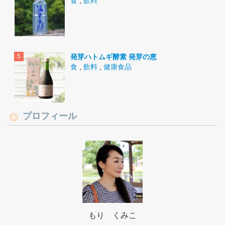
食
,
飲料
発芽ハトムギ酵素 発芽の恵
食
,
飲料
,
健康食品
プロフィール
もり くみこ