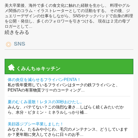
美大卒業後、海外で多くの食文化に触れた経験を生かし、 料理やグル
メ関係のコラム・イラストレーターとしての活動をする。 その後、ジ
ュエリーデザインの仕事をしながら、SNSやクックパッドで自身の料理
を公開・発信し、多くのフォロワーを引きつける。 現在は２児の母ブ
ロガーとして...
続きをみる
SNS
くみんちゅキッチン
体の炎症を減らせるフライパンPENTA！
私が長年愛用しているフライパンはタークの鉄フライパンと、
PENTAの有害物質フリーのコーティング...
夏のむくみ退散！レタスの30秒おひたし。
みんな、バテてない？この強烈な暑さ…しばらく続くみたいだか
ら、水分・ビタミン・ミネラルしっかり補...
美顔器ジプシー卒業しました！
みなさん、たるみや小じわ、毛穴のメンテナンス、どうしています
か？更年期に突入してさらに日々のお手...