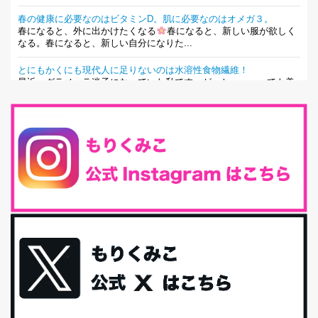
春の健康に必要なのはビタミンD。肌に必要なのはオメガ３。
春になると、外に出かけたくなる
春になると、新しい服が欲しく
なる。春になると、新しい自分になりた...
とにもかくにも現代人に足りないのは水溶性食物繊維！
最近、グラノーラ迷子になっていた私です。が、と〜〜〜っても美
味しくて栄養たっぷりのグラノーラを発...
腸活は「食事」だけだと思っていませんか？私の腸活完全版！
腸内環境を整えることは、健康維持の中でいっちばん大事！だと私
は思っています。 ヒトの免...
iHerb特大セール終了間近！みんな何買う？
最近お風呂上がりの炭酸水をシリカシリカにしているんだけど確か
に髪と爪が丈夫になった気がする。炭酸...
体に優しい、私のふるさと納税５選。
今回は、最近毎回定期的に購入している「楽天ふるさと納税」の返
礼品トップ５を紹介します。今までいろ...
更年期を穏やかに乗りきるために今できる５つのこと。
アラフィフからの体と心の整え方。 私も気づけばアラフィフ、これ
といった更年期症状はまだ...