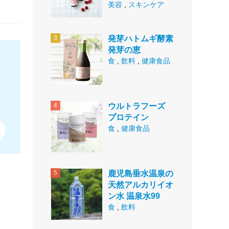
美容
,
スキンケア
発芽ハトムギ酵素
発芽の恵
食
,
飲料
,
健康食品
ウルトラフーズ
プロテイン
食
,
健康食品
鹿児島垂水温泉の
天然アルカリイオ
ン水 温泉水99
食
,
飲料