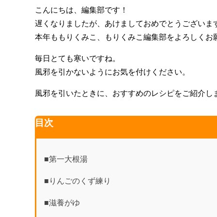
a
n
at
こんにちは、編集部です！
c
e
e
遅くなりましたが、あけましておめでとうございま
e
n
本年ももりくみこ、もりくみこ編集部をよろしくお
b
a
毎日とても寒いですね。
o
風邪を引かないようにお気を付けください。
o
k
風邪を引いたときに、おすすめのレシピをご紹介し
目次
■第一大根湯
■りんごのくず練り
■滋養がゆ