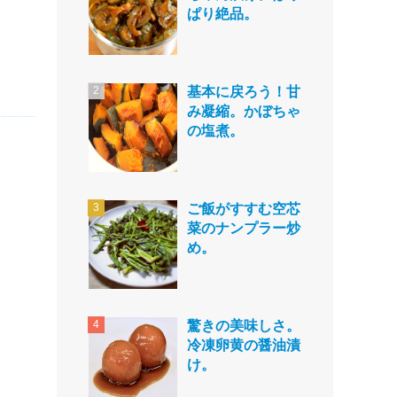
ぱり絶品。
基本に戻ろう！甘
み凝縮。かぼちゃ
の塩煮。
ご飯がすすむ空芯
菜のナンプラー炒
め。
驚きの美味しさ。
冷凍卵黄の醤油漬
け。