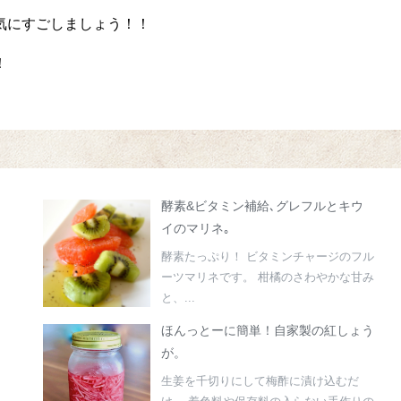
気にすごしましょう！！
！
酵素&ビタミン補給､グレフルとキウ
イのマリネ｡
酵素たっぷり！ ビタミンチャージのフル
ーツマリネです。 柑橘のさわやかな甘み
と、...
ほんっとーに簡単！自家製の紅しょう
が。
生姜を千切りにして梅酢に漬け込むだ