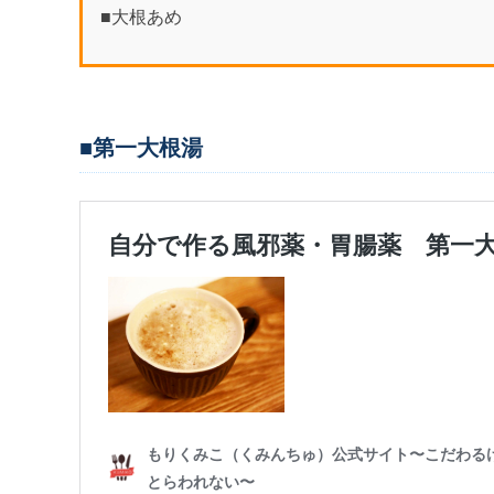
■大根あめ
■第一大根湯