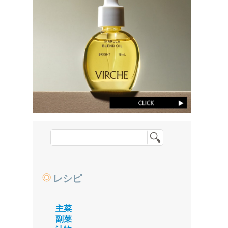
レシピ
主菜
副菜