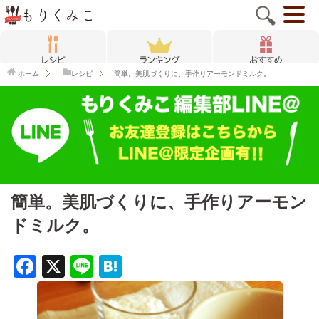
ホーム
レシピ
簡単。美肌づくりに、手作りアーモンドミルク。
簡単。美肌づくりに、手作りアーモン
ドミルク。
F
X
Li
H
a
n
at
c
e
e