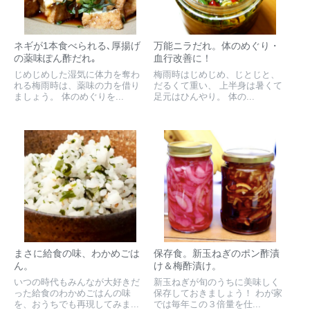
ネギが1本食べられる､厚揚げ
万能ニラだれ。体のめぐり・
の薬味ぽん酢だれ｡
血行改善に！
じめじめした湿気に体力を奪わ
梅雨時はじめじめ、じとじと、
れる梅雨時は、薬味の力を借り
だるくて重い、 上半身は暑くて
ましょう。 体のめぐりを...
足元はひんやり。 体の...
まさに給食の味、わかめごは
保存食。新玉ねぎのポン酢漬
ん。
け＆梅酢漬け。
いつの時代もみんなが大好きだ
新玉ねぎが旬のうちに美味しく
った給食のわかめごはんの味
保存しておきましょう！ わが家
を、おうちでも再現してみま...
では毎年この３倍量を仕...