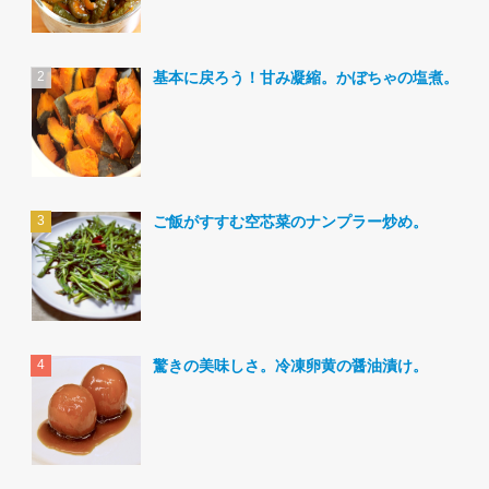
基本に戻ろう！甘み凝縮。かぼちゃの塩煮。
ご飯がすすむ空芯菜のナンプラー炒め。
驚きの美味しさ。冷凍卵黄の醤油漬け。