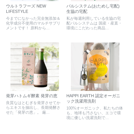
ウルトラフーズ NEW
パルシステム(おためし宅配)
LIFESTYLE
生協の宅配
今までになかった完全無添加＆
私が毎週利用している生協の宅
化学成分不使用のマルチサプリ
配パルシステムは 国産・産直・
メントです！ 原料から...
環境にこだわった商品...
発芽ハトムギ酵素 発芽の恵
HAPPI EARTH 認定オーガニ
ック洗濯用洗剤
良質なはとむぎを発芽させてか
らエキスを抽出し、長期発酵さ
100%オーガニック、私たちの体
せた「発芽の恵」。 厳...
も、地球も汚さない、エコで環
境に優しい洗濯洗剤で...