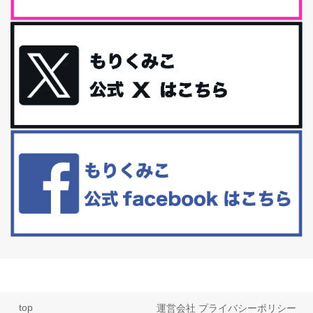
は思っています。 ヒトの免...
iHerb特大セール終了間近！みんな何買う？
最近お風呂上がりの炭酸水をシリカシリカにしているんだけど確か
に髪と爪が丈夫になった気がする。炭酸...
体に優しい、私のふるさと納税５選。
今回は、最近毎回定期的に購入している「楽天ふるさと納税」の返
礼品トップ５を紹介します。今までいろ...
更年期を穏やかに乗りきるために今できる５つのこと。
アラフィフからの体と心の整え方。 私も気づけばアラフィフ、これ
といった更年期症状はまだ...
top
運営会社
プライバシーポリシー