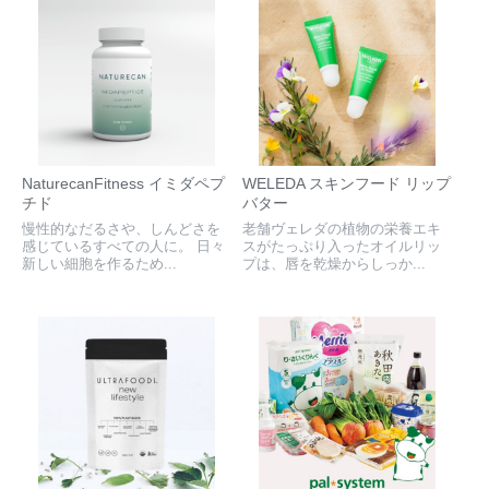
NaturecanFitness イミダペプ
WELEDA スキンフード リップ
チド
バター
慢性的なだるさや、しんどさを
老舗ヴェレダの植物の栄養エキ
感じているすべての人に。 日々
スがたっぷり入ったオイルリッ
新しい細胞を作るため...
プは、唇を乾燥からしっか...