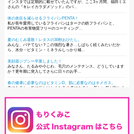
インスタでは定期的に載せていたんですが、ここ3ヶ月間、福田ミエ
さんの『キレイカラダメソッド』のパ...
体の炎症を減らせるフライパンPENTA！
私が長年愛用しているフライパンはタークの鉄フライパンと、
PENTAの有害物質フリーのコーティング...
夏のむくみ退散！レタスの30秒おひたし。
みんな、バテてない？この強烈な暑さ…しばらく続くみたいだか
ら、水分・ビタミン・ミネラルしっかり補...
美顔器ジプシー卒業しました！
みなさん、たるみや小じわ、毛穴のメンテナンス、どうしています
か？更年期に突入してさらに日々のお手...
春の健康に必要なのはビタミンD。肌に必要なのはオメガ３。
春になると、外に出かけたくなる
春になると、新しい服が欲しく
なる。春になると、新しい自分になりた...
とにもかくにも現代人に足りないのは水溶性食物繊維！
最近、グラノーラ迷子になっていた私です。が、と〜〜〜っても美
味しくて栄養たっぷりのグラノーラを発...
腸活は「食事」だけだと思っていませんか？私の腸活完全版！
腸内環境を整えることは、健康維持の中でいっちばん大事！だと私