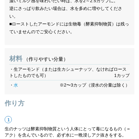
濃いミルク感を味わいたい時は、水を2～2.5カップに。
逆にさっぱり飲みたい場合は、水を多めに増やしてくださ
い。
■ローストしたアーモンドには生物毒（酵素抑制物質）は残っ
ていませんのでご安心ください。
材料
（作りやすい分量）
・生アーモンド（または生カシューナッツ、なければロース
トしたものでも可）
1カップ
・
水
※2〜3カップ（浸水の分量は除く）
作り方
生のナッツは酵素抑制物質という人体にとって毒になるもの（＝
アク）を含んでいるので、必ず水に一晩浸しアク抜きをする。