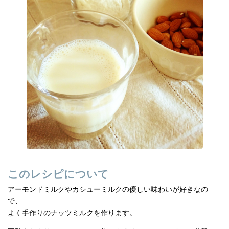
e
n
b
a
o
o
k
このレシピについて
アーモンドミルクやカシューミルクの優しい味わいが好きなの
で、
よく手作りのナッツミルクを作ります。