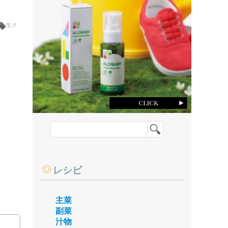
生ク
レシピ
主菜
副菜
汁物