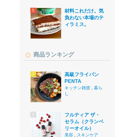
材料これだけ。気
負わない本場のテ
ィラミス。
商品ランキング
高級フライパン
PENTA
キッチン雑貨
,
暮ら
し
フルティア ザ・
セラム（クランベ
リーオイル）
美容
,
スキンケア