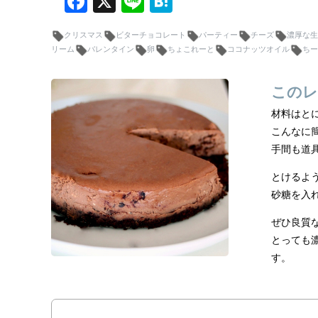
F
X
Li
H
a
n
at
クリスマス
ビターチョコレート
パーティー
チーズ
濃厚な生
c
e
e
リーム
バレンタイン
卵
ちょこれーと
ココナッツオイル
ちー
e
n
b
a
このレ
o
材料はと
o
こんなに
手間も道
k
とけるよ
砂糖を入
ぜひ良質
とっても
す。