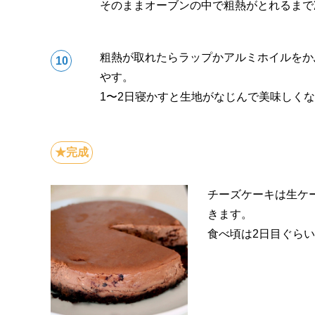
そのままオーブンの中で粗熱がとれるまで
粗熱が取れたらラップかアルミホイルをか
やす。
1〜2日寝かすと生地がなじんで美味しく
チーズケーキは生ケ
きます。
食べ頃は2日目ぐら