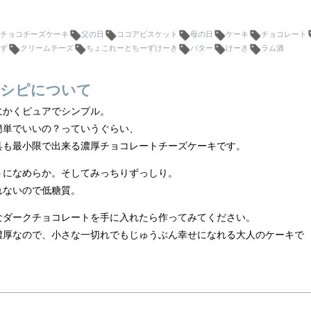
チョコチーズケーキ
父の日
ココアビスケット
母の日
ケーキ
チョコレート
ず
クリームチーズ
ちょこれーとちーずけーき
バター
けーき
ラム酒
シピについて
にかくピュアでシンプル。
簡単でいいの？っていうぐらい、
具も最小限で出来る濃厚チョコレートチーズケーキです。
うになめらか。そしてみっちりずっしり。
れないので低糖質。
なダークチョコレートを手に入れたら作ってみてください。
濃厚なので、小さな一切れでもじゅうぶん幸せになれる大人のケーキで