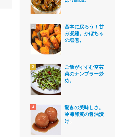
基本に戻ろう！甘
み凝縮。かぼちゃ
の塩煮。
ご飯がすすむ空芯
菜のナンプラー炒
め。
驚きの美味しさ。
冷凍卵黄の醤油漬
け。