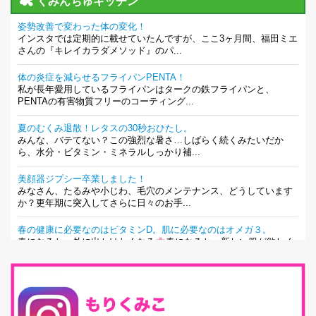
くみんちゅキッチン
姿勢改善で変わった体の変化！
インスタでは定期的に載せていたんですが、ここ3ヶ月間、福田ミエ
さんの『キレイカラダメソッド』のパ...
体の炎症を減らせるフライパンPENTA！
私が長年愛用しているフライパンはタークの鉄フライパンと、
PENTAの有害物質フリーのコーティング...
夏のむくみ退散！レタスの30秒おひたし。
みんな、バテてない？この強烈な暑さ…しばらく続くみたいだか
ら、水分・ビタミン・ミネラルしっかり補...
美顔器ジプシー卒業しました！
みなさん、たるみや小じわ、毛穴のメンテナンス、どうしています
か？更年期に突入してさらに日々のお手...
春の健康に必要なのはビタミンD。肌に必要なのはオメガ３。
春になると、外に出かけたくなる
春になると、新しい服が欲しく
なる。春になると、新しい自分になりた...
とにもかくにも現代人に足りないのは水溶性食物繊維！
最近、グラノーラ迷子になっていた私です。が、と〜〜〜っても美
味しくて栄養たっぷりのグラノーラを発...