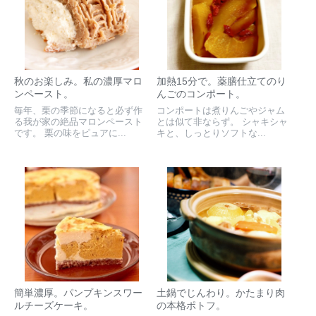
秋のお楽しみ。私の濃厚マロ
加熱15分で。薬膳仕立てのり
ンペースト。
んごのコンポート。
毎年、栗の季節になると必ず作
コンポートは煮りんごやジャム
る我が家の絶品マロンペースト
とは似て非ならず。 シャキシャ
です。 栗の味をピュアに...
キと、しっとりソフトな...
簡単濃厚。パンプキンスワー
土鍋でじんわり。かたまり肉
ルチーズケーキ。
の本格ポトフ。