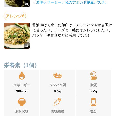
→
濃厚クリーミー。私のアボカド納豆パスタ。
醤油漬けで余った卵白は、チャーハンやかき玉汁
に使ったり、チーズと一緒にオムレツにしたり、
パンケーキ作りなどに活用してね！
栄養素（1個）
エネルギー
タンパク質
脂質
90kcal
6.5g
5.2g
炭水化物
食物繊維
塩分