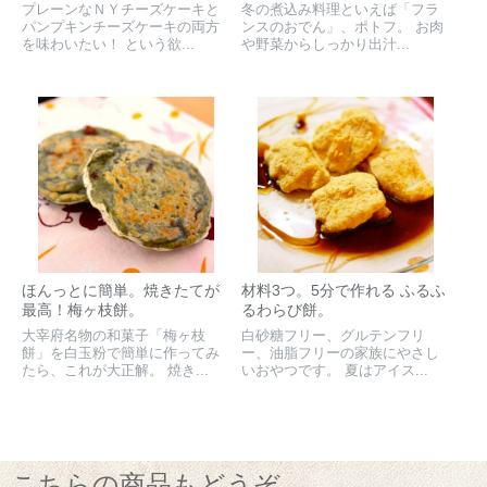
プレーンなＮＹチーズケーキと
冬の煮込み料理といえば「フラ
パンプキンチーズケーキの両方
ンスのおでん」、ポトフ。 お肉
を味わいたい！ という欲...
や野菜からしっかり出汁...
ほんっとに簡単。焼きたてが
材料3つ。5分で作れる ふるふ
最高！梅ヶ枝餅。
るわらび餅。
大宰府名物の和菓子「梅ヶ枝
白砂糖フリー、グルテンフリ
餅」を白玉粉で簡単に作ってみ
ー、油脂フリーの家族にやさし
たら、これが大正解。 焼き...
いおやつです。 夏はアイス...
こちらの商品もどうぞ