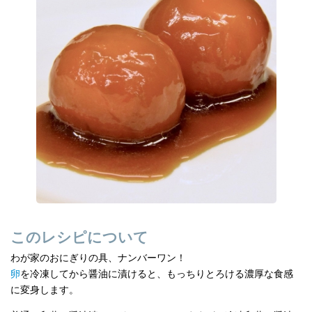
e
n
b
a
o
o
k
このレシピについて
わが家のおにぎりの具、ナンバーワン！
卵
を冷凍してから醤油に漬けると、もっちりとろける濃厚な食感
に変身します。