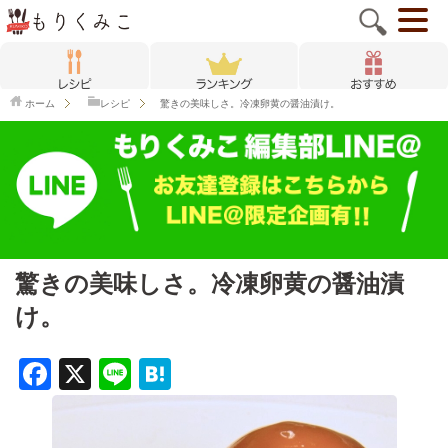
ホーム
レシピ
驚きの美味しさ。冷凍卵黄の醤油漬け。
驚きの美味しさ。冷凍卵黄の醤油漬
け。
F
X
Li
H
a
n
at
c
e
e