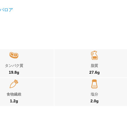
バロア
タンパク質
脂質
19.8g
27.6g
食物繊維
塩分
1.2g
2.0g