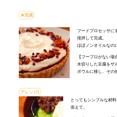
フードプロセッサに
撹拌して完成。
ほぼノンオイルなの
【フープロがない場
水切りした豆腐をザ
ボウルに移し、その
とってもシンプルな材料
添えて。