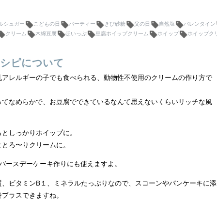
ルシュガー
こどもの日
パーティー
きび砂糖
父の日
自然塩
バレンタイン
クリーム
木綿豆腐
ほいっぷ
豆腐ホイップクリーム
ホイップ
ホイップク
シピについて
乳アレルギーの子でも食べられる、動物性不使用のクリームの作り方で
ってなめらかで、お豆腐でできているなんて思えないくらいリッチな風
るとしっかりホイップに。
ととろ〜りクリームに。
のバースデーケーキ作りにも使えますよ。
質、ビタミンB１、ミネラルたっぷりなので、スコーンやパンケーキに添
養プラスできますね。