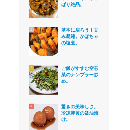
ぱり絶品。
基本に戻ろう！甘
み凝縮。かぼちゃ
の塩煮。
ご飯がすすむ空芯
菜のナンプラー炒
め。
驚きの美味しさ。
冷凍卵黄の醤油漬
け。