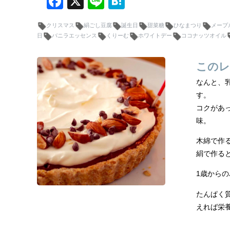
F
X
Li
H
a
n
at
クリスマス
絹ごし豆腐
誕生日
甜菜糖
ひなまつり
メープ
c
e
e
日
バニラエッセンス
くりーむ
ホワイトデー
ココナッツオイル
e
n
b
a
このレ
o
なんと、
o
す。
コクがあ
k
味。
木綿で作
絹で作る
1歳から
たんぱく
えれば栄