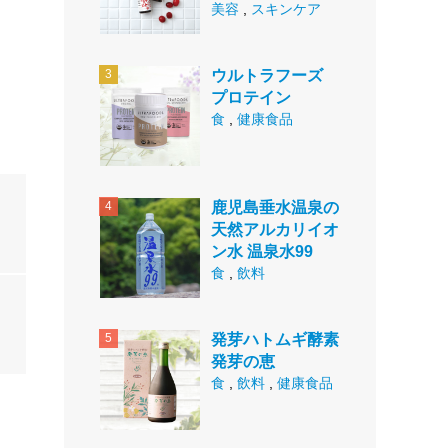
美容
,
スキンケア
ウルトラフーズ
プロテイン
食
,
健康食品
鹿児島垂水温泉の
天然アルカリイオ
ン水 温泉水99
食
,
飲料
発芽ハトムギ酵素
発芽の恵
食
,
飲料
,
健康食品