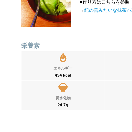
■作り方はこちらを参照
→
紀の善みたいな抹茶バ
栄養素
エネルギー
434 kcal
炭水化物
24.7g