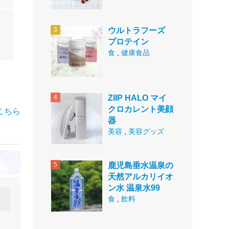
ウルトラフーズ
プロテイン
食
,
健康食品
ZIIP HALO マイ
クロカレント美顔
こちら
器
美容
,
美容グッズ
鹿児島垂水温泉の
天然アルカリイオ
ン水 温泉水99
食
,
飲料