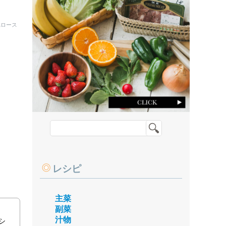
ロース
レシピ
主菜
副菜
汁物
シ