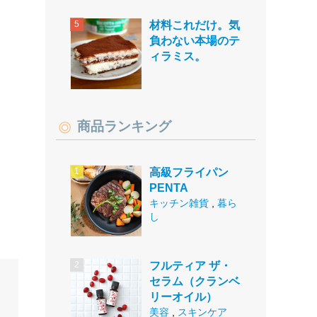
材料これだけ。気
負わない本場のテ
ィラミス。
商品ランキング
高級フライパン
PENTA
キッチン雑貨
,
暮ら
し
フルティア ザ・
セラム（クランベ
リーオイル）
美容
,
スキンケア