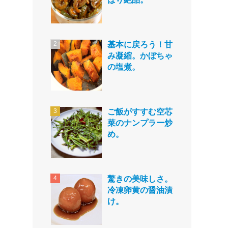
基本に戻ろう！甘
み凝縮。かぼちゃ
の塩煮。
ご飯がすすむ空芯
菜のナンプラー炒
め。
驚きの美味しさ。
冷凍卵黄の醤油漬
け。