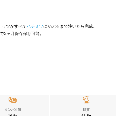
ナッツがすべて
ハチミツ
にかぶるまで注いだら完成。
庫で3ヶ月保存保存可能。
タンパク質
脂質
16.8g
61.5g