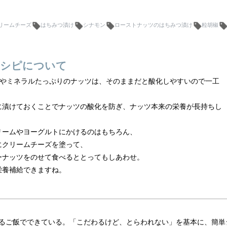
リームチーズ
はちみつ漬け
シナモン
ローストナッツのはちみつ漬け
粒胡椒
シピについて
Eやミネラルたっぷりのナッツは、そのままだと酸化しやすいので一工
に漬けておくことでナッツの酸化を防ぎ、ナッツ本来の栄養が長持ちし
リームやヨーグルトにかけるのはもちろん、
にクリームチーズを塗って、
ーナッツをのせて食べるととってもしあわせ。
栄養補給できますね。
るご飯でできている。「こだわるけど、とらわれない」を基本に、簡単