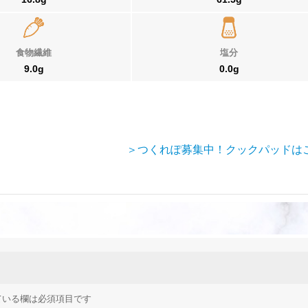
食物繊維
塩分
9.0g
0.0g
＞つくれぽ募集中！クックパッドは
ている欄は必須項目です