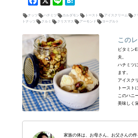
F
X
Li
H
a
n
at
ナッツ
ハチミツ
カルダモン
トースト
アイスクリーム
ク
c
e
e
トナッツ
クルミ
クリスマス
アーモンド
ヨーグルト
e
n
b
a
このレ
o
ビタミン
o
夫。
ハチミツ
k
ます。
アイスク
トースト
このハニ
美味しく
家族の体は、お母さん、お父さんの作