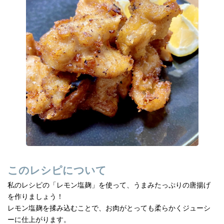
e
n
b
a
o
o
k
このレシピについて
私のレシピの「レモン塩麹」を使って、うまみたっぷりの唐揚げ
を作りましょう！
レモン塩麹を揉み込むことで、お肉がとっても柔らかくジューシ
ーに仕上がります。