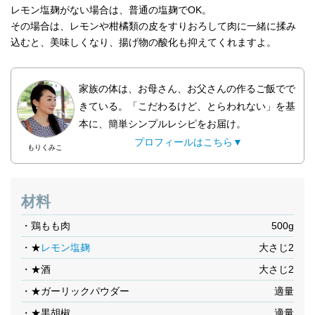
レモン塩麹がない場合は、普通の塩麹でOK。
その場合は、レモンや柑橘類の皮をすりおろして肉に一緒に揉み
込むと、美味しくなり、揚げ物の酸化も抑えてくれますよ。
家族の体は、お母さん、お父さんの作るご飯でで
きている。「こだわるけど、とらわれない」を基
本に、簡単シンプルレシピをお届け。
プロフィールはこちら▼
もりくみこ
材料
・鶏もも肉
500g
・★
レモン塩麹
大さじ2
・★酒
大さじ2
・★ガーリックパウダー
適量
・★黒胡椒
適量