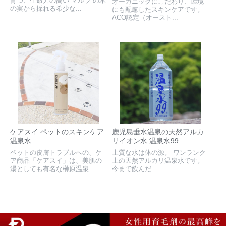
育つ、生命力の高い”マルラ”の木
オーガニックにこだわり、環境
の実から採れる希少な...
にも配慮したスキンケアです。
ACO認定（オースト...
ケアスイ ペットのスキンケア
鹿児島垂水温泉の天然アルカ
温泉水
リイオン水 温泉水99
ペットの皮膚トラブルへの、ケ
上質な水は体の源。 ワンランク
ア商品「ケアスイ」は、美肌の
上の天然アルカリ温泉水です。
湯としても有名な榊原温泉...
今まで飲んだ...