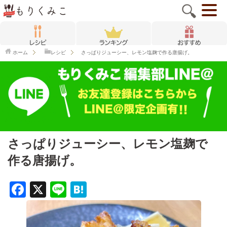
ホーム
レシピ
さっぱりジューシー、レモン塩麹で作る唐揚げ。
さっぱりジューシー、レモン塩麹で
作る唐揚げ。
F
X
Li
H
a
n
at
c
e
e