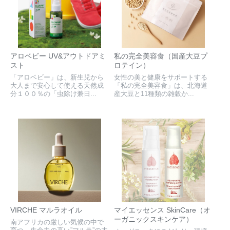
アロベビー UV&アウトドアミ
私の完全美容食（国産大豆プ
スト
ロテイン）
「アロベビー」は、新生児から
女性の美と健康をサポートする
大人まで安心して使える天然成
「私の完全美容食」は、北海道
分１００％の「虫除け兼日...
産大豆と11種類の雑穀か...
VIRCHE マルラオイル
マイエッセンス SkinCare（オ
ーガニックスキンケア）
南アフリカの厳しい気候の中で