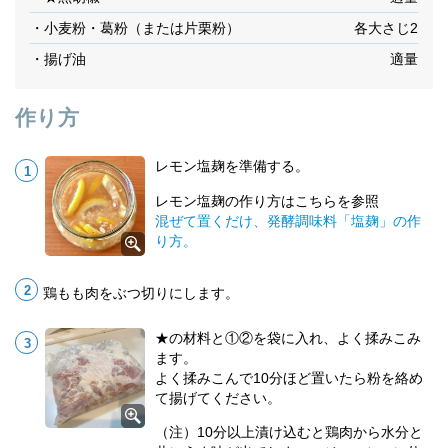
・小麦粉・葛粉（または片栗粉）
各大さじ2
・揚げ油
適量
作り方
レモン塩麹を準備する。
レモン塩麹の作り方はこちらを参照
混ぜて置くだけ、発酵調味料「塩麹」の作
り方。
鶏もも肉をぶつ切りにします。
★の材料と①②を袋に入れ、よく揉みこみ
ます。
よく揉みこんで10分ほど置いたら粉を絡め
て揚げてください。
（注）10分以上漬け込むと鶏肉から水分と