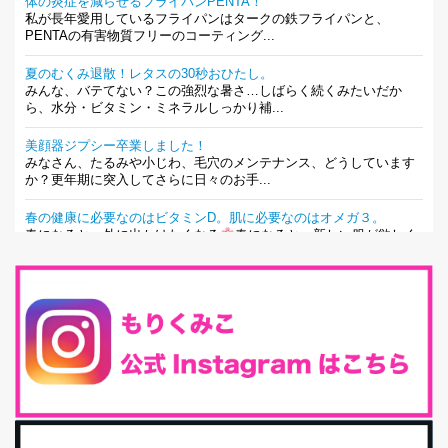
体の炎症を減らせるフライパンPENTA！
私が長年愛用しているフライパンはタークの鉄フライパンと、
PENTAの有害物質フリーのコーティング...
夏のむくみ退散！レタスの30秒おひたし。
みんな、バテてない？この強烈な暑さ…しばらく続くみたいだか
ら、水分・ビタミン・ミネラルしっかり補...
美顔器ジプシー卒業しました！
みなさん、たるみや小じわ、毛穴のメンテナンス、どうしています
か？更年期に突入してさらに日々のお手...
春の健康に必要なのはビタミンD。肌に必要なのはオメガ３。
春になると、外に出かけたくなる
春になると、新しい服が欲しく
なる。春になると、新しい自分になりた...
とにもかくにも現代人に足りないのは水溶性食物繊維！
最近、グラノーラ迷子になっていた私です。が、と〜〜〜っても美
味しくて栄養たっぷりのグラノーラを発...
腸活は「食事」だけだと思っていませんか？私の腸活完全版！
腸内環境を整えることは、健康維持の中でいっちばん大事！だと私
は思っています。 ヒトの免...
iHerb特大セール終了間近！みんな何買う？