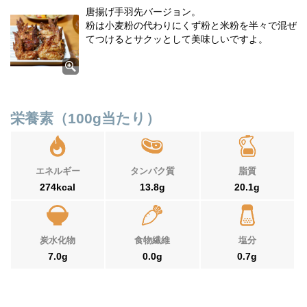
唐揚げ手羽先バージョン。
粉は小麦粉の代わりにくず粉と米粉を半々で混ぜ
てつけるとサクッとして美味しいですよ。
栄養素（100g当たり）
エネルギー
タンパク質
脂質
274kcal
13.8g
20.1g
炭水化物
食物繊維
塩分
7.0g
0.0g
0.7g