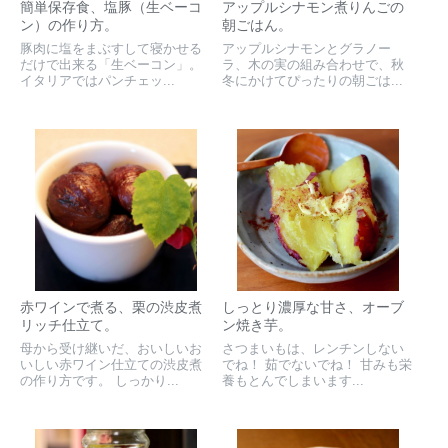
簡単保存食、塩豚（生ベーコ
アップルシナモン煮りんごの
ン）の作り方。
朝ごはん。
豚肉に塩をまぶすして寝かせる
アップルシナモンとグラノー
だけで出来る「生ベーコン」。
ラ、木の実の組み合わせで、秋
イタリアではパンチェッ...
冬にかけてぴったりの朝ごは...
赤ワインで煮る、栗の渋皮煮
しっとり濃厚な甘さ、オーブ
リッチ仕立て。
ン焼き芋。
母から受け継いだ、おいしいお
さつまいもは、レンチンしない
いしい赤ワイン仕立ての渋皮煮
でね！ 茹でないでね！ 甘みも栄
の作り方です。 しっかり...
養もとんでしまいます...