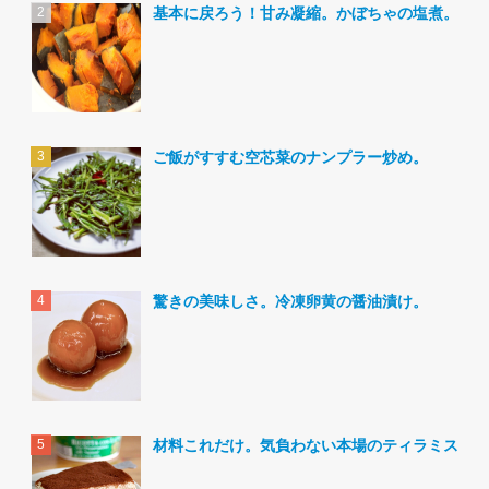
基本に戻ろう！甘み凝縮。かぼちゃの塩煮。
ご飯がすすむ空芯菜のナンプラー炒め。
驚きの美味しさ。冷凍卵黄の醤油漬け。
材料これだけ。気負わない本場のティラミス。