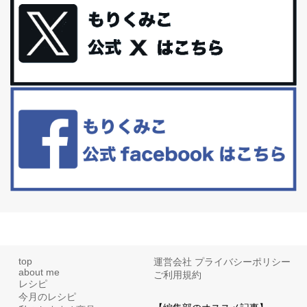
最近お風呂上がりの炭酸水をシリカシリカにしているんだけど確か
に髪と爪が丈夫になった気がする。炭酸...
体に優しい、私のふるさと納税５選。
今回は、最近毎回定期的に購入している「楽天ふるさと納税」の返
礼品トップ５を紹介します。今までいろ...
更年期を穏やかに乗りきるために今できる５つのこと。
アラフィフからの体と心の整え方。 私も気づけばアラフィフ、これ
といった更年期症状はまだ...
top
運営会社
プライバシーポリシー
about me
ご利用規約
レシピ
今月のレシピ