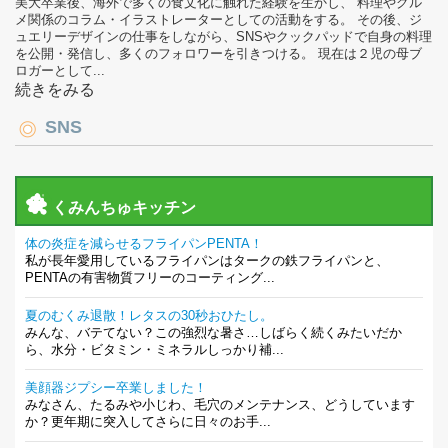
美大卒業後、海外で多くの食文化に触れた経験を生かし、 料理やグル
メ関係のコラム・イラストレーターとしての活動をする。 その後、ジ
ュエリーデザインの仕事をしながら、SNSやクックパッドで自身の料理
を公開・発信し、多くのフォロワーを引きつける。 現在は２児の母ブ
ロガーとして...
続きをみる
SNS
くみんちゅキッチン
体の炎症を減らせるフライパンPENTA！
私が長年愛用しているフライパンはタークの鉄フライパンと、
PENTAの有害物質フリーのコーティング...
夏のむくみ退散！レタスの30秒おひたし。
みんな、バテてない？この強烈な暑さ…しばらく続くみたいだか
ら、水分・ビタミン・ミネラルしっかり補...
美顔器ジプシー卒業しました！
みなさん、たるみや小じわ、毛穴のメンテナンス、どうしています
か？更年期に突入してさらに日々のお手...