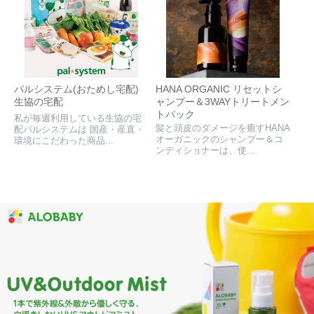
パルシステム(おためし宅配)
HANA ORGANIC リセットシ
生協の宅配
ャンプー＆3WAYトリートメン
トパック
私が毎週利用している生協の宅
髪と頭皮のダメージを癒すHANA
配パルシステムは 国産・産直・
オーガニックのシャンプー＆コ
環境にこだわった商品...
ンディショナーは、使...