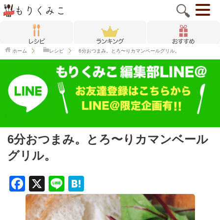
ホーム
レシピ
6分おつまみ。とろ〜りカマンベールグリル。
6分おつまみ。とろ〜りカマンベール
グリル。
F
X
Li
H
a
n
at
c
e
e