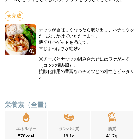
ナッツが香ばしくなったら取り出し、ハチミツを
たっぷりかけていただきます。
薄切りバゲットを添えて。
甘じょっぱさが絶妙♪
※チーズとナッツの組み合わせにはワケがある
（コツの欄参照）。
抗酸化作用の豊富なハチミツとの相性もピッタリ
♪
栄養素（全量）
エネルギー
タンパク質
脂質
578kcal
19.1g
41.7g