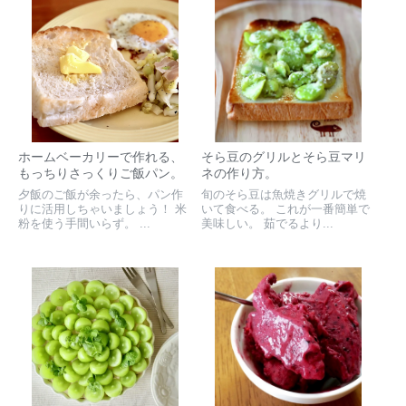
ホームベーカリーで作れる、
そら豆のグリルとそら豆マリ
もっちりさっくりご飯パン。
ネの作り方。
夕飯のご飯が余ったら、パン作
旬のそら豆は魚焼きグリルで焼
りに活用しちゃいましょう！ 米
いて食べる。 これが一番簡単で
粉を使う手間いらず。 ...
美味しい。 茹でるより...