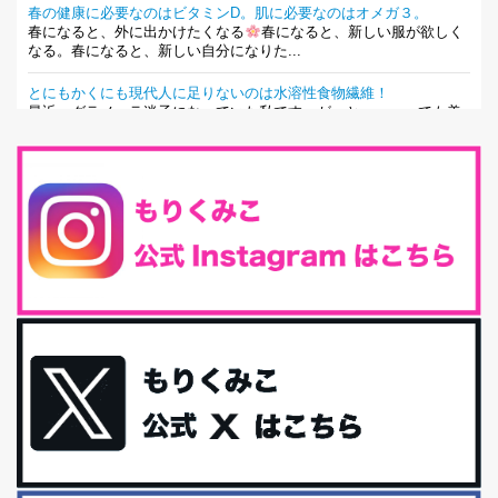
春の健康に必要なのはビタミンD。肌に必要なのはオメガ３。
春になると、外に出かけたくなる
春になると、新しい服が欲しく
なる。春になると、新しい自分になりた...
とにもかくにも現代人に足りないのは水溶性食物繊維！
最近、グラノーラ迷子になっていた私です。が、と〜〜〜っても美
味しくて栄養たっぷりのグラノーラを発...
腸活は「食事」だけだと思っていませんか？私の腸活完全版！
腸内環境を整えることは、健康維持の中でいっちばん大事！だと私
は思っています。 ヒトの免...
iHerb特大セール終了間近！みんな何買う？
最近お風呂上がりの炭酸水をシリカシリカにしているんだけど確か
に髪と爪が丈夫になった気がする。炭酸...
体に優しい、私のふるさと納税５選。
今回は、最近毎回定期的に購入している「楽天ふるさと納税」の返
礼品トップ５を紹介します。今までいろ...
更年期を穏やかに乗りきるために今できる５つのこと。
アラフィフからの体と心の整え方。 私も気づけばアラフィフ、これ
といった更年期症状はまだ...
白髪・美容・免疫力、現代人に足りないのは海藻！