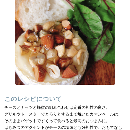
e
n
b
a
o
o
k
このレシピについて
チーズとナッツと蜂蜜の組み合わせは定番の相性の良さ。
グリルやトースターでとろりとするまで焼いたカマンベールは、
そのままバゲットですくって食べると最高のおつまみに。
はちみつのアクセントがチーズの塩気とも好相性で、おもてなし