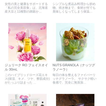
女性の美と健康をサポートする
シンプルな煮込み料理から炒め
「私の完全美容食」は、北海道
物、焼き物まで、食材が何でも
産大豆と11種類の雑穀か...
美味しくなってしまう保温...
ジュリーク RO フェイスオイ
NUTS GRANOLA（ナッツグ
ル 30mL
ラノーラ）
このハイブリッドローズ花エキ
毎日の体を整えるファイバーリ
ス(保湿、キメ、ツヤ、整肌成分)
ッチグラノーラ。 サクサク軽い
がたっぷり詰まった ...
食感で、完全に無添加...