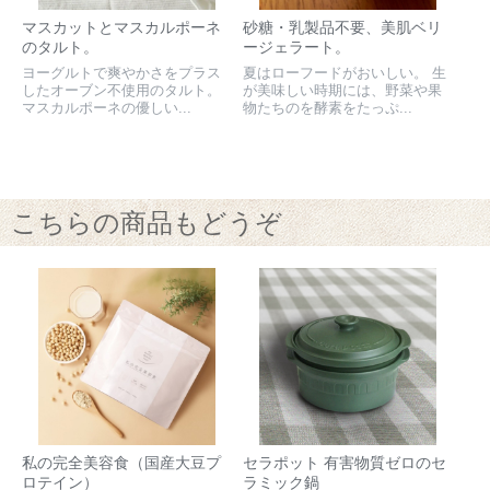
マスカットとマスカルポーネ
砂糖・乳製品不要、美肌ベリ
のタルト。
ージェラート。
ヨーグルトで爽やかさをプラス
夏はローフードがおいしい。 生
したオーブン不使用のタルト。
が美味しい時期には、野菜や果
マスカルポーネの優しい...
物たちのを酵素をたっぷ...
こちらの商品もどうぞ
私の完全美容食（国産大豆プ
セラポット 有害物質ゼロのセ
ロテイン）
ラミック鍋