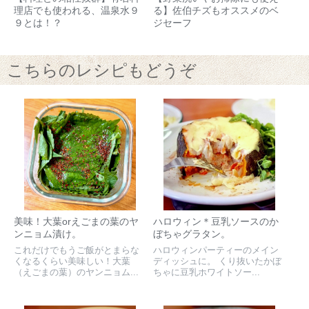
理店でも使われる、温泉水９
る】佐伯チズもオススメのベ
９とは！？
ジセーフ
こちらのレシピもどうぞ
美味！大葉orえごまの葉のヤ
ハロウィン＊豆乳ソースのか
ンニョム漬け。
ぼちゃグラタン。
これだけでもうご飯がとまらな
ハロウィンパーティーのメイン
くなるくらい美味しい！大葉
ディッシュに。 くり抜いたかぼ
（えごまの葉）のヤンニョム...
ちゃに豆乳ホワイトソー...