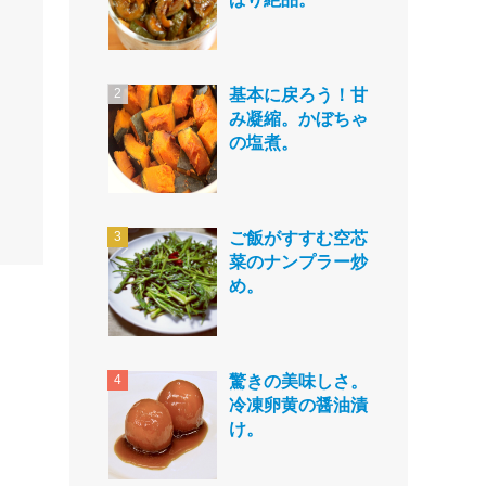
基本に戻ろう！甘
み凝縮。かぼちゃ
の塩煮。
ご飯がすすむ空芯
菜のナンプラー炒
め。
驚きの美味しさ。
冷凍卵黄の醤油漬
け。