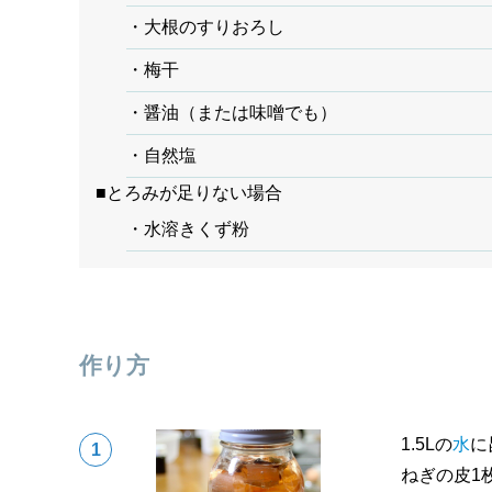
・大根のすりおろし
・梅干
・醤油（または味噌でも）
・自然塩
■とろみが足りない場合
・水溶きくず粉
作り方
1.5Lの
水
に
ねぎの皮1