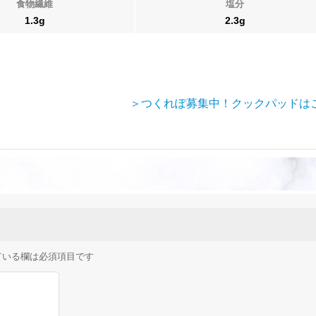
食物繊維
塩分
1.3g
2.3g
＞つくれぽ募集中！クックパッドは
ている欄は必須項目です