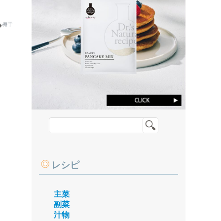
梅干
レシピ
主菜
副菜
汁物