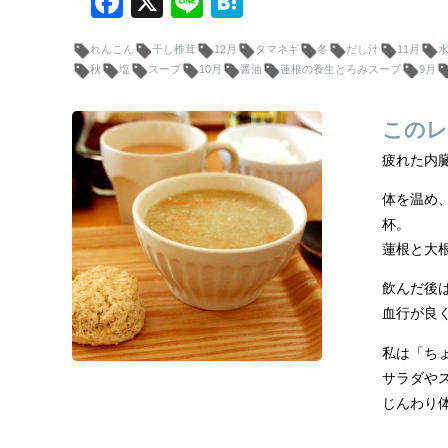
F
X
Li
H
a
n
at
れんこん
干し椎茸
12月
タマネギ
冬
だし汁
11月
c
e
e
秋
塩
スープ
10月
醤油
蓮根の養生とろみスープ
9月
e
n
b
a
このレ
o
疲れた内
o
体を温め
k
杯。
蓮根と大
飲んだ後
血行が良
私は「ち
サラダや
じんわり