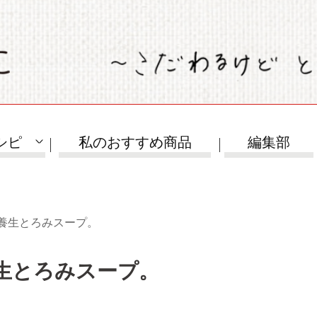
シピ
私のおすすめ商品
編集部
養生とろみスープ。
生とろみスープ。