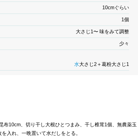
10cmぐらい
1個
大さじ1〜 味をみて調整
少々
水
大さじ2＋葛粉大さじ1
昆布10cm、切り干し大根ひとつまみ、干し椎茸1個、無農薬玉
枚を入れ、一晩置いて水だしをとる。