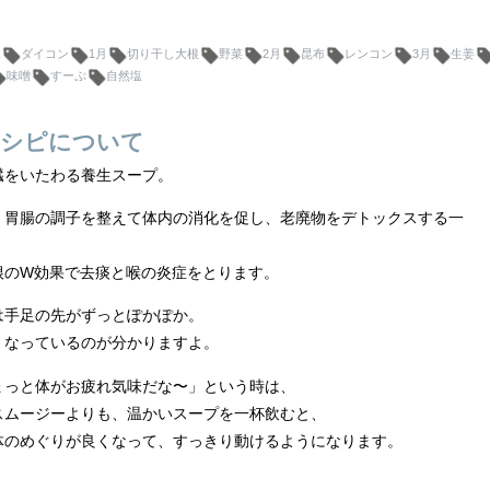
水
ダイコン
1月
切り干し大根
野菜
2月
昆布
レンコン
3月
生姜
味噌
すーぷ
自然塩
シピについて
臓をいたわる養生スープ。
、胃腸の調子を整えて体内の消化を促し、老廃物をデトックスする一
根のW効果で去痰と喉の炎症をとります。
は手足の先がずっとぽかぽか。
くなっているのが分かりますよ。
ょっと体がお疲れ気味だな〜」という時は、
スムージーよりも、温かいスープを一杯飲むと、
体のめぐりが良くなって、すっきり動けるようになります。