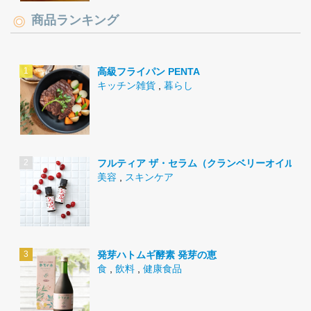
商品ランキング
高級フライパン PENTA
キッチン雑貨
,
暮らし
フルティア ザ・セラム（クランベリーオイル）
美容
,
スキンケア
発芽ハトムギ酵素 発芽の恵
食
,
飲料
,
健康食品