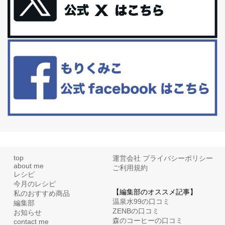
更年期を穏やかに乗りきるために今できる５つのこと。
アラフィフからの体と心の整え方。 私も気づけばアラフィフ、これ
といった更年期症状はまだ...
白髪・美容・免疫力、現代人に足りないのは海藻！
たまに食べたくなる組み合わせ、海苔の佃煮＆チーズトーストにオ
リーブオイルorごま油をたらす。&n...
top
運営会社
プライバシーポリシー
about me
ご利用規約
レシピ
今月のレシピ
【編集部のオススメ記事】
私のおすすめ商品
温泉水99の口コミ
編集部
ZENBの口コミ
お知らせ
森のコーヒーの口コミ
contact me