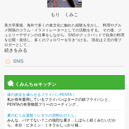
もり くみこ
美大卒業後、海外で多くの食文化に触れた経験を生かし、 料理やグル
メ関係のコラム・イラストレーターとしての活動をする。 その後、ジ
ュエリーデザインの仕事をしながら、SNSやクックパッドで自身の料理
を公開・発信し、多くのフォロワーを引きつける。 現在は２児の母ブ
ロガーとして...
続きをみる
SNS
くみんちゅキッチン
体の炎症を減らせるフライパンPENTA！
私が長年愛用しているフライパンはタークの鉄フライパンと、
PENTAの有害物質フリーのコーティング...
夏のむくみ退散！レタスの30秒おひたし。
みんな、バテてない？この強烈な暑さ…しばらく続くみたいだか
ら、水分・ビタミン・ミネラルしっかり補...