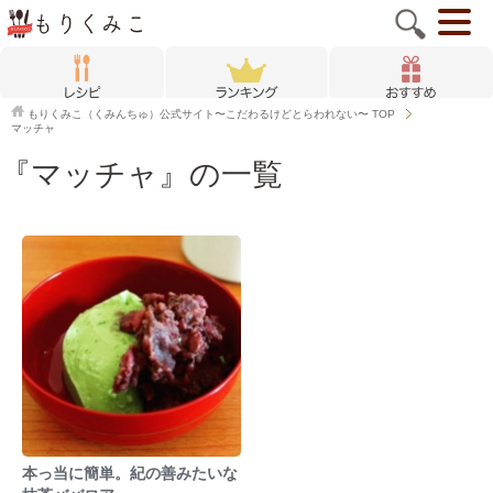
もりくみこ（くみんちゅ）公式サイト〜こだわるけどとらわれない〜
TOP
マッチャ
『マッチャ』の一覧
本っ当に簡単。紀の善みたいな