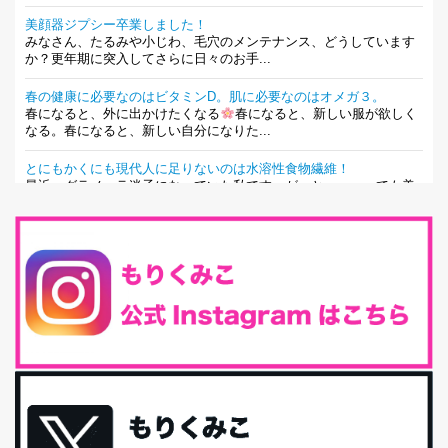
美顔器ジプシー卒業しました！
みなさん、たるみや小じわ、毛穴のメンテナンス、どうしています
か？更年期に突入してさらに日々のお手...
春の健康に必要なのはビタミンD。肌に必要なのはオメガ３。
春になると、外に出かけたくなる
春になると、新しい服が欲しく
なる。春になると、新しい自分になりた...
とにもかくにも現代人に足りないのは水溶性食物繊維！
最近、グラノーラ迷子になっていた私です。が、と〜〜〜っても美
味しくて栄養たっぷりのグラノーラを発...
腸活は「食事」だけだと思っていませんか？私の腸活完全版！
腸内環境を整えることは、健康維持の中でいっちばん大事！だと私
は思っています。 ヒトの免...
iHerb特大セール終了間近！みんな何買う？
最近お風呂上がりの炭酸水をシリカシリカにしているんだけど確か
に髪と爪が丈夫になった気がする。炭酸...
体に優しい、私のふるさと納税５選。
今回は、最近毎回定期的に購入している「楽天ふるさと納税」の返
礼品トップ５を紹介します。今までいろ...