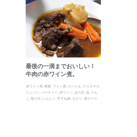
最後の一滴までおいしい！
牛肉の赤ワイン煮。
赤ワイン煮
蜂蜜
ワイン煮
ローリエ
クリスマス
ニンジン
パーティー
赤ワイン
父の日
塩
りん
ご
母の日
にんにく
牛すね肉
セロリ
肩ロース
肉
バルサミコ酢
豚バラ肉
梅干し
牛バラ肉
タマ
ネギ
牛肉の赤ワイン煮
胡椒