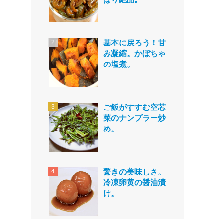
基本に戻ろう！甘
み凝縮。かぼちゃ
の塩煮。
ご飯がすすむ空芯
菜のナンプラー炒
め。
驚きの美味しさ。
冷凍卵黄の醤油漬
け。