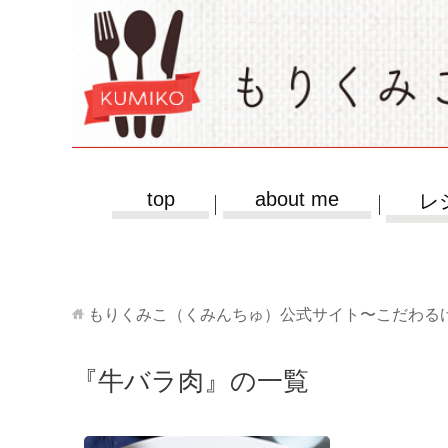
top
about me
レ
もりくみこ（くみんちゅ）公式サイト〜こだわる
『牛バラ肉』の一覧