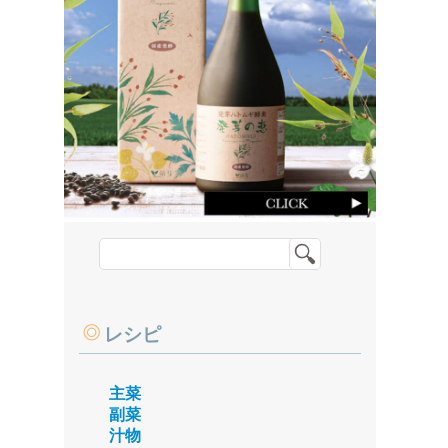
レシピ
主菜
副菜
汁物