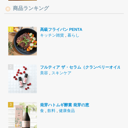
商品ランキング
高級フライパン PENTA
キッチン雑貨
,
暮らし
フルティア ザ・セラム（クランベリーオイル）
美容
,
スキンケア
発芽ハトムギ酵素 発芽の恵
食
,
飲料
,
健康食品