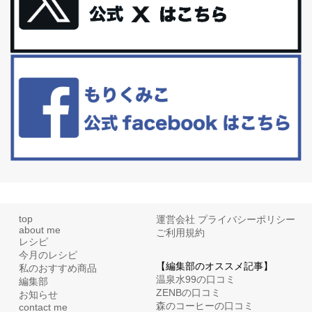
更年期を穏やかに乗りきるために今できる５つのこと。
アラフィフからの体と心の整え方。 私も気づけばアラフィフ、これ
といった更年期症状はまだ...
白髪・美容・免疫力、現代人に足りないのは海藻！
たまに食べたくなる組み合わせ、海苔の佃煮＆チーズトーストにオ
リーブオイルorごま油をたらす。&n...
top
運営会社
プライバシーポリシー
about me
ご利用規約
レシピ
今月のレシピ
【編集部のオススメ記事】
私のおすすめ商品
温泉水99の口コミ
編集部
ZENBの口コミ
お知らせ
森のコーヒーの口コミ
contact me