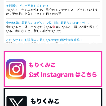
美顔器ジプシー卒業しました！
みなさん、たるみや小じわ、毛穴のメンテナンス、どうしています
か？更年期に突入してさらに日々のお手...
春の健康に必要なのはビタミンD。肌に必要なのはオメガ３。
春になると、外に出かけたくなる
春になると、新しい服が欲しく
なる。春になると、新しい自分になりた...
とにもかくにも現代人に足りないのは水溶性食物繊維！
最近、グラノーラ迷子になっていた私です。が、と〜〜〜っても美
味しくて栄養たっぷりのグラノーラを発...
腸活は「食事」だけだと思っていませんか？私の腸活完全版！
腸内環境を整えることは、健康維持の中でいっちばん大事！だと私
は思っています。 ヒトの免...
iHerb特大セール終了間近！みんな何買う？
最近お風呂上がりの炭酸水をシリカシリカにしているんだけど確か
に髪と爪が丈夫になった気がする。炭酸...
体に優しい、私のふるさと納税５選。
今回は、最近毎回定期的に購入している「楽天ふるさと納税」の返
礼品トップ５を紹介します。今までいろ...