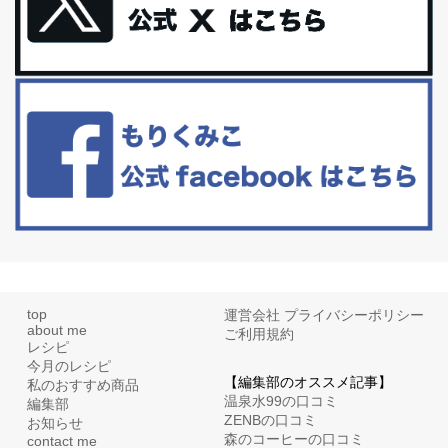
更年期を穏やかに乗りきるために今できる５つのこと。
アラフィフからの体と心の整え方。 私も気づけばアラフィフ、これ
といった更年期症状はまだ...
白髪・美容・免疫力、現代人に足りないのは海藻！
たまに食べたくなる組み合わせ、海苔の佃煮＆チーズトーストにオ
リーブオイルorごま油をたらす。&n...
top
運営会社
プライバシーポリシー
about me
ご利用規約
レシピ
今月のレシピ
【編集部のオススメ記事】
私のおすすめ商品
温泉水99の口コミ
編集部
ZENBの口コミ
お知らせ
森のコーヒーの口コミ
contact me