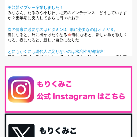
美顔器ジプシー卒業しました！
みなさん、たるみや小じわ、毛穴のメンテナンス、どうしています
か？更年期に突入してさらに日々のお手...
春の健康に必要なのはビタミンD。肌に必要なのはオメガ３。
春になると、外に出かけたくなる
春になると、新しい服が欲しく
なる。春になると、新しい自分になりた...
とにもかくにも現代人に足りないのは水溶性食物繊維！
最近、グラノーラ迷子になっていた私です。が、と〜〜〜っても美
味しくて栄養たっぷりのグラノーラを発...
腸活は「食事」だけだと思っていませんか？私の腸活完全版！
腸内環境を整えることは、健康維持の中でいっちばん大事！だと私
は思っています。 ヒトの免...
iHerb特大セール終了間近！みんな何買う？
最近お風呂上がりの炭酸水をシリカシリカにしているんだけど確か
に髪と爪が丈夫になった気がする。炭酸...
体に優しい、私のふるさと納税５選。
今回は、最近毎回定期的に購入している「楽天ふるさと納税」の返
礼品トップ５を紹介します。今までいろ...