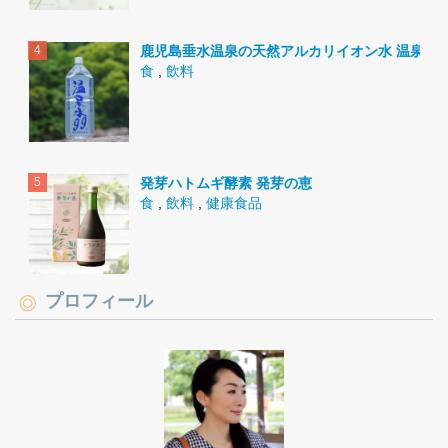
鹿児島垂水温泉の天然アルカリイオン水 温泉水9
食
,
飲料
発芽ハトムギ酵素 発芽の恵
食
,
飲料
,
健康食品
プロフィール