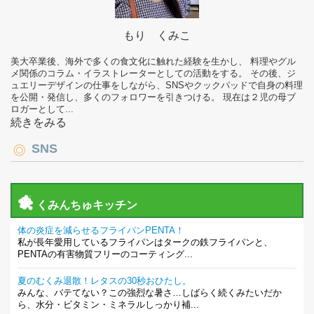
もり くみこ
美大卒業後、海外で多くの食文化に触れた経験を生かし、 料理やグル
メ関係のコラム・イラストレーターとしての活動をする。 その後、ジ
ュエリーデザインの仕事をしながら、SNSやクックパッドで自身の料理
を公開・発信し、多くのフォロワーを引きつける。 現在は２児の母ブ
ロガーとして...
続きをみる
SNS
くみんちゅキッチン
体の炎症を減らせるフライパンPENTA！
私が長年愛用しているフライパンはタークの鉄フライパンと、
PENTAの有害物質フリーのコーティング...
夏のむくみ退散！レタスの30秒おひたし。
みんな、バテてない？この強烈な暑さ…しばらく続くみたいだか
ら、水分・ビタミン・ミネラルしっかり補...