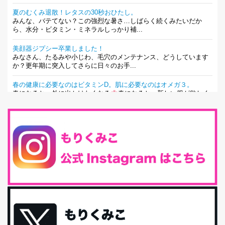
夏のむくみ退散！レタスの30秒おひたし。
みんな、バテてない？この強烈な暑さ…しばらく続くみたいだか
ら、水分・ビタミン・ミネラルしっかり補...
美顔器ジプシー卒業しました！
みなさん、たるみや小じわ、毛穴のメンテナンス、どうしています
か？更年期に突入してさらに日々のお手...
春の健康に必要なのはビタミンD。肌に必要なのはオメガ３。
春になると、外に出かけたくなる
春になると、新しい服が欲しく
なる。春になると、新しい自分になりた...
とにもかくにも現代人に足りないのは水溶性食物繊維！
最近、グラノーラ迷子になっていた私です。が、と〜〜〜っても美
味しくて栄養たっぷりのグラノーラを発...
腸活は「食事」だけだと思っていませんか？私の腸活完全版！
腸内環境を整えることは、健康維持の中でいっちばん大事！だと私
は思っています。 ヒトの免...
iHerb特大セール終了間近！みんな何買う？
最近お風呂上がりの炭酸水をシリカシリカにしているんだけど確か
に髪と爪が丈夫になった気がする。炭酸...