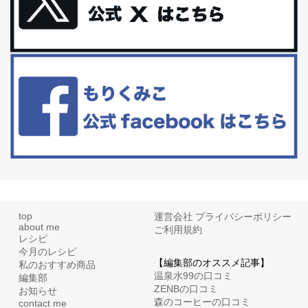
体に優しい、私のふるさと納税５選。
今回は、最近毎回定期的に購入している「楽天ふるさと納税」の返
礼品トップ５を紹介します。今までいろ...
更年期を穏やかに乗りきるために今できる５つのこと。
アラフィフからの体と心の整え方。 私も気づけばアラフィフ、これ
といった更年期症状はまだ...
top
運営会社
プライバシーポリシー
about me
ご利用規約
レシピ
今月のレシピ
【編集部のオススメ記事】
私のおすすめ商品
温泉水99の口コミ
編集部
ZENBの口コミ
お知らせ
森のコーヒーの口コミ
contact me