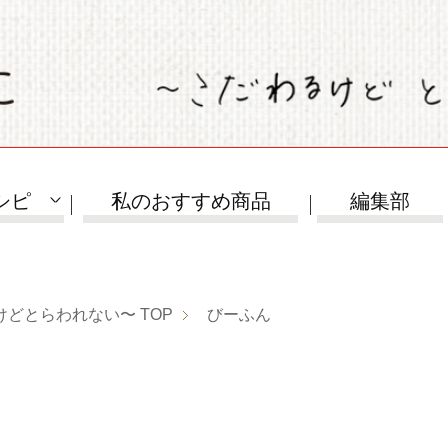
シピ
私のおすすめ商品
編集部
けどとらわれない〜
TOP
びーふん