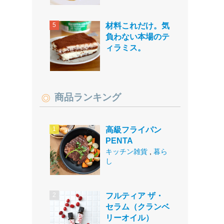
材料これだけ。気
負わない本場のテ
ィラミス。
商品ランキング
高級フライパン
PENTA
キッチン雑貨
,
暮ら
し
フルティア ザ・
セラム（クランベ
リーオイル）