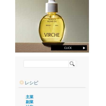
レシピ
主菜
副菜