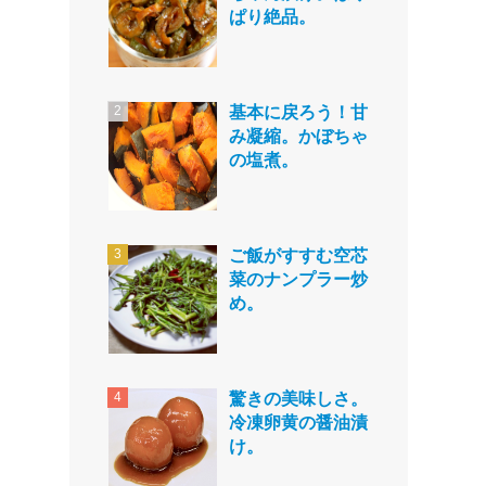
ぱり絶品。
基本に戻ろう！甘
み凝縮。かぼちゃ
の塩煮。
ご飯がすすむ空芯
菜のナンプラー炒
め。
驚きの美味しさ。
冷凍卵黄の醤油漬
け。