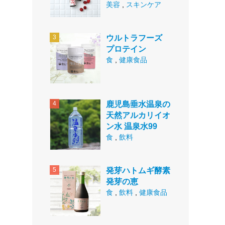
美容
,
スキンケア
ウルトラフーズ
プロテイン
食
,
健康食品
鹿児島垂水温泉の
天然アルカリイオ
ン水 温泉水99
食
,
飲料
発芽ハトムギ酵素
発芽の恵
食
,
飲料
,
健康食品