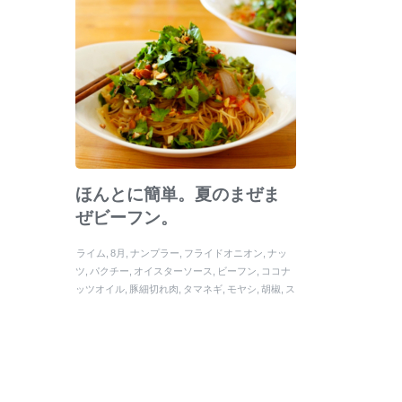
ほんとに簡単。夏のまぜま
ぜビーフン。
ライム
8月
ナンプラー
フライドオニオン
ナッ
ツ
パクチー
オイスターソース
ビーフン
ココナ
ッツオイル
豚細切れ肉
タマネギ
モヤシ
胡椒
ス
イートチリソース
お酢
ショウガ
びーふん
塩
鶏
もも肉
夏
ニラ
桜海老
9月
レモン
ピーナッツオ
イル
7月
ニンニク