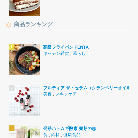
商品ランキング
高級フライパン PENTA
キッチン雑貨
,
暮らし
フルティア ザ・セラム（クランベリーオイル）
美容
,
スキンケア
発芽ハトムギ酵素 発芽の恵
食
,
飲料
,
健康食品