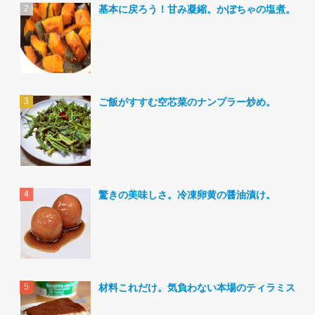
基本に戻ろう！甘み凝縮。かぼちゃの塩煮。
ご飯がすすむ空芯菜のナンプラー炒め。
驚きの美味しさ。冷凍卵黄の醤油漬け。
材料これだけ。気負わない本場のティラミス。