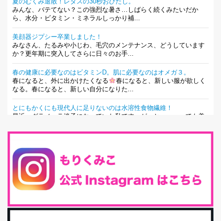
夏のむくみ退散！レタスの30秒おひたし。
みんな、バテてない？この強烈な暑さ…しばらく続くみたいだか
ら、水分・ビタミン・ミネラルしっかり補...
美顔器ジプシー卒業しました！
みなさん、たるみや小じわ、毛穴のメンテナンス、どうしています
か？更年期に突入してさらに日々のお手...
春の健康に必要なのはビタミンD。肌に必要なのはオメガ３。
春になると、外に出かけたくなる
春になると、新しい服が欲しく
なる。春になると、新しい自分になりた...
とにもかくにも現代人に足りないのは水溶性食物繊維！
最近、グラノーラ迷子になっていた私です。が、と〜〜〜っても美
味しくて栄養たっぷりのグラノーラを発...
腸活は「食事」だけだと思っていませんか？私の腸活完全版！
腸内環境を整えることは、健康維持の中でいっちばん大事！だと私
は思っています。 ヒトの免...
iHerb特大セール終了間近！みんな何買う？
最近お風呂上がりの炭酸水をシリカシリカにしているんだけど確か
に髪と爪が丈夫になった気がする。炭酸...
体に優しい、私のふるさと納税５選。