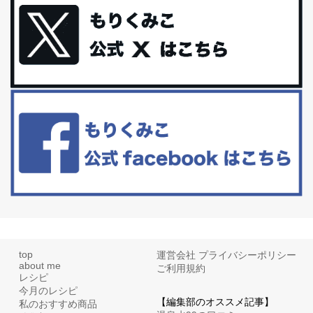
今回は、最近毎回定期的に購入している「楽天ふるさと納税」の返
礼品トップ５を紹介します。今までいろ...
更年期を穏やかに乗りきるために今できる５つのこと。
アラフィフからの体と心の整え方。 私も気づけばアラフィフ、これ
といった更年期症状はまだ...
白髪・美容・免疫力、現代人に足りないのは海藻！
たまに食べたくなる組み合わせ、海苔の佃煮＆チーズトーストにオ
リーブオイルorごま油をたらす。&n...
top
運営会社
プライバシーポリシー
about me
ご利用規約
レシピ
今月のレシピ
【編集部のオススメ記事】
私のおすすめ商品