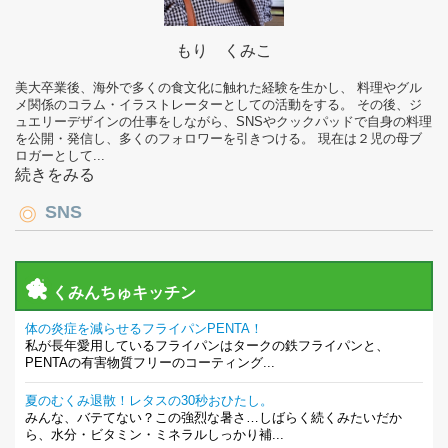
もり くみこ
美大卒業後、海外で多くの食文化に触れた経験を生かし、 料理やグル
メ関係のコラム・イラストレーターとしての活動をする。 その後、ジ
ュエリーデザインの仕事をしながら、SNSやクックパッドで自身の料理
を公開・発信し、多くのフォロワーを引きつける。 現在は２児の母ブ
ロガーとして...
続きをみる
SNS
くみんちゅキッチン
体の炎症を減らせるフライパンPENTA！
私が長年愛用しているフライパンはタークの鉄フライパンと、
PENTAの有害物質フリーのコーティング...
夏のむくみ退散！レタスの30秒おひたし。
みんな、バテてない？この強烈な暑さ…しばらく続くみたいだか
ら、水分・ビタミン・ミネラルしっかり補...