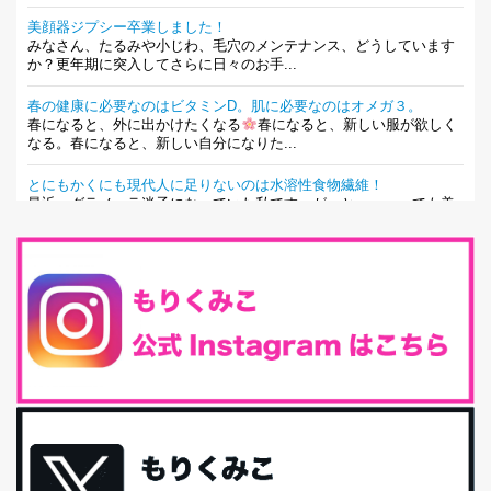
美顔器ジプシー卒業しました！
みなさん、たるみや小じわ、毛穴のメンテナンス、どうしています
か？更年期に突入してさらに日々のお手...
春の健康に必要なのはビタミンD。肌に必要なのはオメガ３。
春になると、外に出かけたくなる
春になると、新しい服が欲しく
なる。春になると、新しい自分になりた...
とにもかくにも現代人に足りないのは水溶性食物繊維！
最近、グラノーラ迷子になっていた私です。が、と〜〜〜っても美
味しくて栄養たっぷりのグラノーラを発...
腸活は「食事」だけだと思っていませんか？私の腸活完全版！
腸内環境を整えることは、健康維持の中でいっちばん大事！だと私
は思っています。 ヒトの免...
iHerb特大セール終了間近！みんな何買う？
最近お風呂上がりの炭酸水をシリカシリカにしているんだけど確か
に髪と爪が丈夫になった気がする。炭酸...
体に優しい、私のふるさと納税５選。
今回は、最近毎回定期的に購入している「楽天ふるさと納税」の返
礼品トップ５を紹介します。今までいろ...