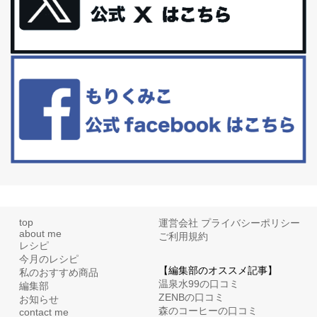
更年期を穏やかに乗りきるために今できる５つのこと。
アラフィフからの体と心の整え方。 私も気づけばアラフィフ、これ
といった更年期症状はまだ...
白髪・美容・免疫力、現代人に足りないのは海藻！
たまに食べたくなる組み合わせ、海苔の佃煮＆チーズトーストにオ
リーブオイルorごま油をたらす。&n...
top
運営会社
プライバシーポリシー
about me
ご利用規約
レシピ
今月のレシピ
【編集部のオススメ記事】
私のおすすめ商品
温泉水99の口コミ
編集部
ZENBの口コミ
お知らせ
森のコーヒーの口コミ
contact me