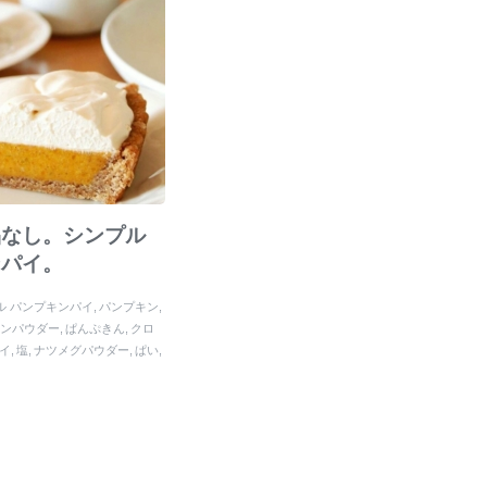
品なし。シンプル
ンパイ。
ル パンプキンパイ
パンプキン
モンパウダー
ぱんぷきん
クロ
イ
塩
ナツメグパウダー
ぱい
乳製品を使わないタルト生地
12
シート
冬
小麦粉
グラハムクラ
ッツミルク
バニラアイス
誕生
ホイップクリーム
パーティー
作るタルト生地