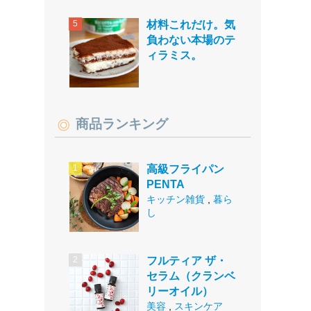
材料これだけ。気
負わない本場のテ
ィラミス。
商品ランキング
高級フライパン
PENTA
キッチン雑貨
,
暮ら
し
フルティア ザ・
セラム（クランベ
リーオイル）
美容
,
スキンケア