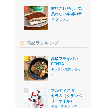
材料これだけ。気
負わない本場のテ
ィラミス。
商品ランキング
高級フライパン
PENTA
キッチン雑貨
,
暮ら
し
フルティア ザ・
セラム（クランベ
リーオイル）
美容
,
スキンケア