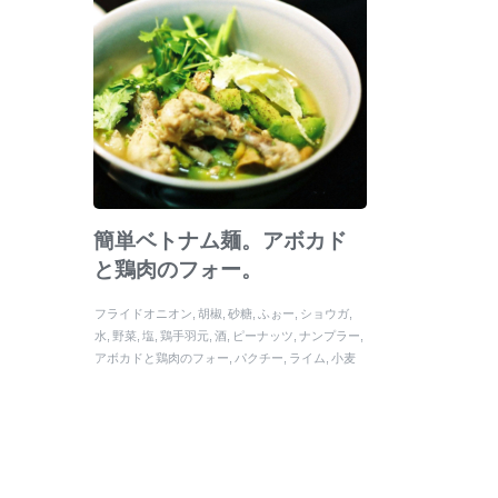
簡単ベトナム麺。アボカド
と鶏肉のフォー。
フライドオニオン
胡椒
砂糖
ふぉー
ショウガ
水
野菜
塩
鶏手羽元
酒
ピーナッツ
ナンプラー
アボカドと鶏肉のフォー
パクチー
ライム
小麦
粉
ヌクマム
米粉
フレッシュバジル
タマネギ