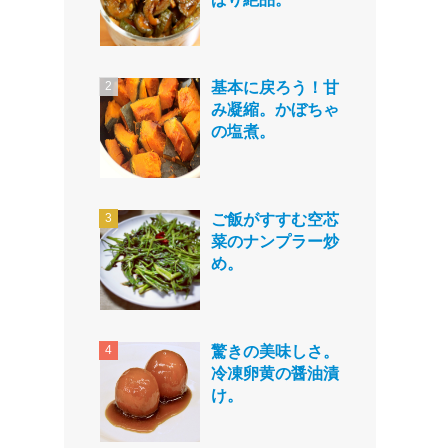
基本に戻ろう！甘
み凝縮。かぼちゃ
の塩煮。
ご飯がすすむ空芯
菜のナンプラー炒
め。
驚きの美味しさ。
冷凍卵黄の醤油漬
け。