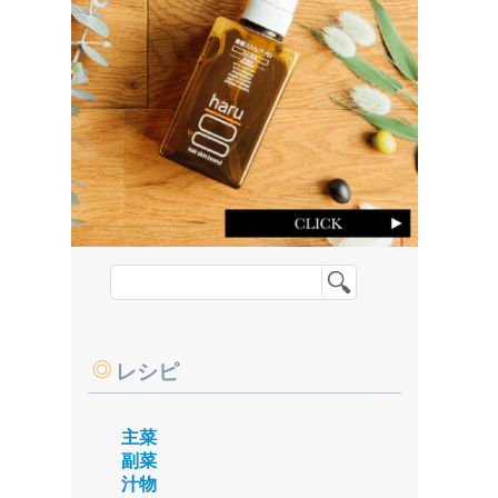
レシピ
主菜
副菜
汁物