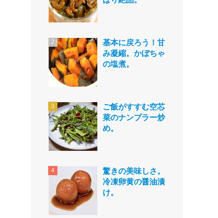
基本に戻ろう！甘
み凝縮。かぼちゃ
の塩煮。
ご飯がすすむ空芯
菜のナンプラー炒
め。
驚きの美味しさ。
冷凍卵黄の醤油漬
け。