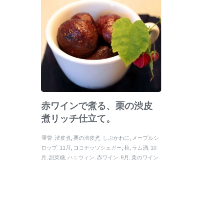
赤ワインで煮る、栗の渋皮
煮リッチ仕立て。
重曹
渋皮煮
栗の渋皮煮
しぶかわに
メープルシ
ロップ
11月
ココナッツシュガー
秋
ラム酒
10
月
甜菜糖
ハロウィン
赤ワイン
9月
栗のワイン
煮
栗