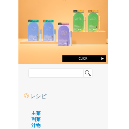
レシピ
主菜
副菜
汁物