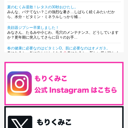
夏のむくみ退散！レタスの30秒おひたし。
みんな、バテてない？この強烈な暑さ…しばらく続くみたいだか
ら、水分・ビタミン・ミネラルしっかり補...
美顔器ジプシー卒業しました！
みなさん、たるみや小じわ、毛穴のメンテナンス、どうしています
か？更年期に突入してさらに日々のお手...
春の健康に必要なのはビタミンD。肌に必要なのはオメガ３。
春になると、外に出かけたくなる
春になると、新しい服が欲しく
なる。春になると、新しい自分になりた...
とにもかくにも現代人に足りないのは水溶性食物繊維！
最近、グラノーラ迷子になっていた私です。が、と〜〜〜っても美
味しくて栄養たっぷりのグラノーラを発...
腸活は「食事」だけだと思っていませんか？私の腸活完全版！
腸内環境を整えることは、健康維持の中でいっちばん大事！だと私
は思っています。 ヒトの免...
iHerb特大セール終了間近！みんな何買う？
最近お風呂上がりの炭酸水をシリカシリカにしているんだけど確か
に髪と爪が丈夫になった気がする。炭酸...