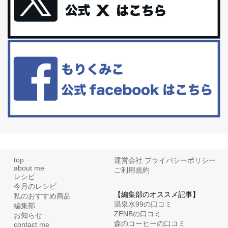
体に優しい、私のふるさと納税５選。
今回は、最近毎回定期的に購入している「楽天ふるさと納税」の返
礼品トップ５を紹介します。今までいろ...
更年期を穏やかに乗りきるために今できる５つのこと。
アラフィフからの体と心の整え方。 私も気づけばアラフィフ、これ
といった更年期症状はまだ...
top
運営会社
プライバシーポリシー
about me
ご利用規約
レシピ
今月のレシピ
【編集部のオススメ記事】
私のおすすめ商品
温泉水99の口コミ
編集部
ZENBの口コミ
お知らせ
森のコーヒーの口コミ
contact me