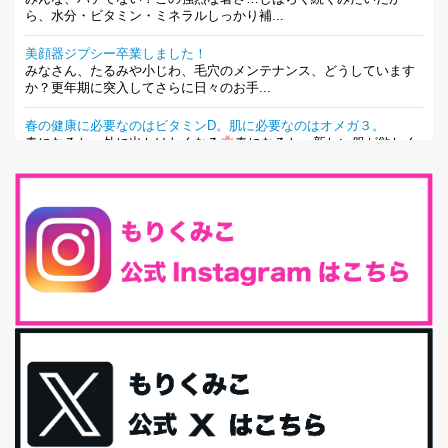
ら、水分・ビタミン・ミネラルしっかり補...
美顔器ジプシー卒業しました！
みなさん、たるみや小じわ、毛穴のメンテナンス、どうしています
か？更年期に突入してさらに日々のお手...
春の健康に必要なのはビタミンD。肌に必要なのはオメガ３。
春になると、外に出かけたくなる
春になると、新しい服が欲しく
なる。春になると、新しい自分になりた...
とにもかくにも現代人に足りないのは水溶性食物繊維！
最近、グラノーラ迷子になっていた私です。が、と〜〜〜っても美
味しくて栄養たっぷりのグラノーラを発...
腸活は「食事」だけだと思っていませんか？私の腸活完全版！
腸内環境を整えることは、健康維持の中でいっちばん大事！だと私
は思っています。 ヒトの免...
iHerb特大セール終了間近！みんな何買う？
最近お風呂上がりの炭酸水をシリカシリカにしているんだけど確か
に髪と爪が丈夫になった気がする。炭酸...
体に優しい、私のふるさと納税５選。
今回は、最近毎回定期的に購入している「楽天ふるさと納税」の返
礼品トップ５を紹介します。今までいろ...