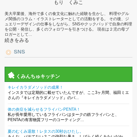
もり くみこ
美大卒業後、海外で多くの食文化に触れた経験を生かし、 料理やグル
メ関係のコラム・イラストレーターとしての活動をする。 その後、ジ
ュエリーデザインの仕事をしながら、SNSやクックパッドで自身の料理
を公開・発信し、多くのフォロワーを引きつける。 現在は２児の母ブ
ロガーとして...
続きをみる
SNS
くみんちゅキッチン
キレイカラダメソッドの成果！
インスタでは定期的に載せていたんですが、ここ3ヶ月間、福田ミエ
さんの『キレイカラダメソッド』のパ...
体の炎症を減らせるフライパンPENTA！
私が長年愛用しているフライパンはタークの鉄フライパンと、
PENTAの有害物質フリーのコーティング...
夏のむくみ退散！レタスの30秒おひたし。
みんな、バテてない？この強烈な暑さ…しばらく続くみたいだか