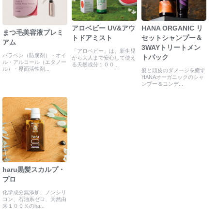
アロベビー UV&アウ
HANA ORGANIC リ
まつ毛美容液プレミ
トドアミスト
セットシャンプー＆
アム
3WAYトリートメン
「アロベビー」は、新生児
パラベン（防腐剤）・オイ
トパック
から大人まで安心して使え
ル・アルコール（エタノー
る天然成分１００...
ル）・界面活性剤...
髪と頭皮のダメージを癒す
HANAオーガニックのシャ
ンプー＆コンデ...
haru黒髪スカルプ・
プロ
化学成分無添加、ノンシリ
コン、石油系ゼロ、天然由
来１００％のha...