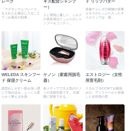
レーク
キス配合シャンプ
ド リップバター
ー）
「マグネシウムフレーク」
老舗ヴェレダの植物の栄養
を入れたお風呂に入ること
エキスがたっぷり入ったオ
人と環境に優しい、シルク
で（お風呂の効果...
イルリップは、唇...
の美容成分たっぷりのシャ
ンプー＆コンディ...
WELEDA スキンフー
ケノン（家庭用脱毛
エストロジー（女性
ド 保湿クリーム
器）
用育毛剤）
肌荒れしやすい肌を深い潤
各メディアで大人気のケノ
スカルプ DのCMでお馴染
いで包み込み、ふっくら柔
ンの光脱毛器です。 広範
みの、アンファーから登場
らかく整える全身...
囲に照射できる...
した女性用の育...