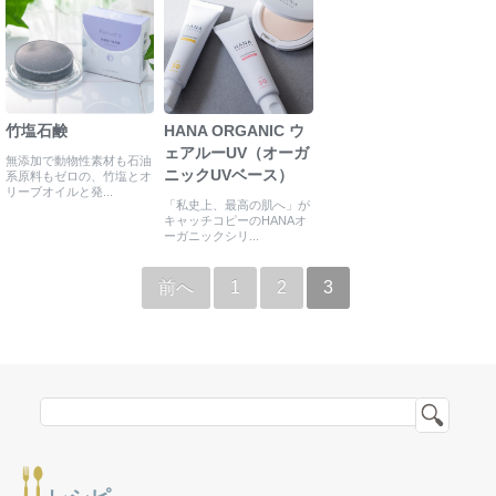
竹塩石鹸
HANA ORGANIC ウ
ェアルーUV（オーガ
無添加で動物性素材も石油
ニックUVベース）
系原料もゼロの、竹塩とオ
リーブオイルと発...
「私史上、最高の肌へ」が
キャッチコピーのHANAオ
ーガニックシリ...
前へ
1
2
3