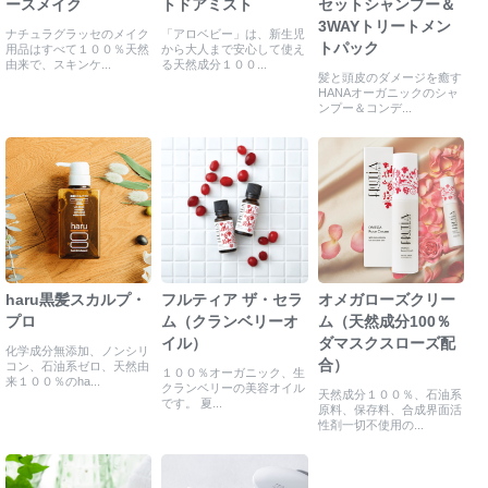
ースメイク
トドアミスト
セットシャンプー＆
3WAYトリートメン
ナチュラグラッセのメイク
「アロベビー」は、新生児
トパック
用品はすべて１００％天然
から大人まで安心して使え
由来で、スキンケ...
る天然成分１００...
髪と頭皮のダメージを癒す
HANAオーガニックのシャ
ンプー＆コンデ...
haru黒髪スカルプ・
フルティア ザ・セラ
オメガローズクリー
プロ
ム（クランベリーオ
ム（天然成分100％
イル）
ダマスクスローズ配
化学成分無添加、ノンシリ
合）
コン、石油系ゼロ、天然由
１００％オーガニック、生
来１００％のha...
クランベリーの美容オイル
天然成分１００％、石油系
です。 夏...
原料、保存料、合成界面活
性剤一切不使用の...