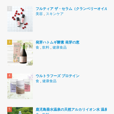
フルティア ザ・セラム（クランベリーオイル）
美容
,
スキンケア
発芽ハトムギ酵素 発芽の恵
食
,
飲料
,
健康食品
ウルトラフーズ プロテイン
食
,
健康食品
鹿児島垂水温泉の天然アルカリイオン水 温泉水9