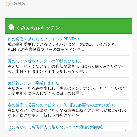
SNS
くみんちゅキッチン
体の炎症を減らせるフライパンPENTA！
私が長年愛用しているフライパンはタークの鉄フライパンと、
PENTAの有害物質フリーのコーティング...
夏のむくみ退散！レタスの30秒おひたし。
みんな、バテてない？この強烈な暑さ…しばらく続くみたいだか
ら、水分・ビタミン・ミネラルしっかり補...
美顔器ジプシー卒業しました！
みなさん、たるみや小じわ、毛穴のメンテナンス、どうしています
か？更年期に突入してさらに日々のお手...
春の健康に必要なのはビタミンD。肌に必要なのはオメガ３。
春になると、外に出かけたくなる
春になると、新しい服が欲しく
なる。春になると、新しい自分になりた...
とにもかくにも現代人に足りないのは水溶性食物繊維！
最近、グラノーラ迷子になっていた私です。が、と〜〜〜っても美