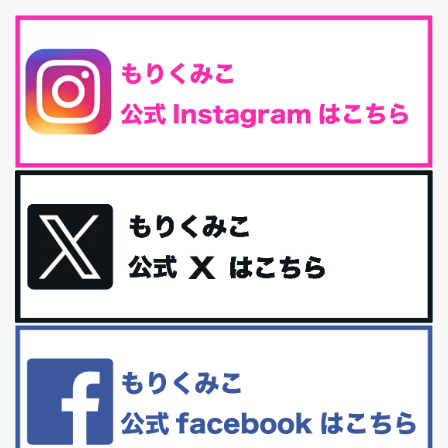
味しくて栄養たっぷりのグラノーラを発...
腸活は「食事」だけだと思っていませんか？私の腸活完全版！
腸内環境を整えることは、健康維持の中でいっちばん大事！だと私
は思っています。 ヒトの免...
iHerb特大セール終了間近！みんな何買う？
最近お風呂上がりの炭酸水をシリカシリカにしているんだけど確か
に髪と爪が丈夫になった気がする。炭酸...
体に優しい、私のふるさと納税５選。
今回は、最近毎回定期的に購入している「楽天ふるさと納税」の返
礼品トップ５を紹介します。今までいろ...
更年期を穏やかに乗りきるために今できる５つのこと。
アラフィフからの体と心の整え方。 私も気づけばアラフィフ、これ
といった更年期症状はまだ...
白髪・美容・免疫力、現代人に足りないのは海藻！
たまに食べたくなる組み合わせ、海苔の佃煮＆チーズトーストにオ
リーブオイルorごま油をたらす。&n...