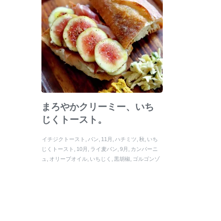
まろやかクリーミー、いち
じくトースト。
イチジクトースト
パン
11月
ハチミツ
秋
いち
じくトースト
10月
ライ麦パン
9月
カンパーニ
ュ
オリーブオイル
いちじく
黒胡椒
ゴルゴンゾ
ーラ
くるみ
パルミジャーノ
クリームチーズ
ト
ースト
蜂蜜
イチジク
岩塩