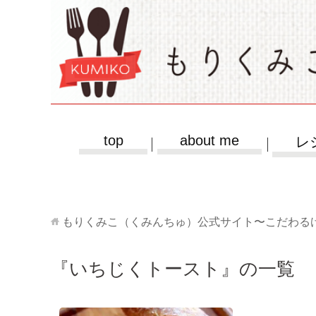
top
about me
レ
もりくみこ（くみんちゅ）公式サイト〜こだわる
『いちじくトースト』の一覧