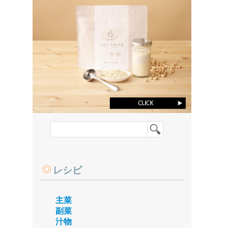
レシピ
主菜
副菜
汁物