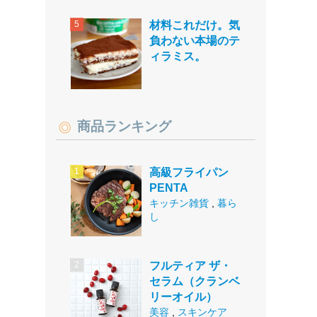
材料これだけ。気
負わない本場のテ
ィラミス。
商品ランキング
高級フライパン
PENTA
キッチン雑貨
,
暮ら
し
フルティア ザ・
セラム（クランベ
リーオイル）
美容
,
スキンケア