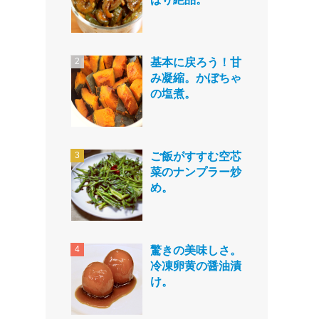
基本に戻ろう！甘
み凝縮。かぼちゃ
の塩煮。
ご飯がすすむ空芯
菜のナンプラー炒
め。
驚きの美味しさ。
冷凍卵黄の醤油漬
け。