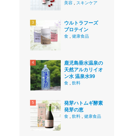
美容
,
スキンケア
ウルトラフーズ
プロテイン
食
,
健康食品
鹿児島垂水温泉の
天然アルカリイオ
ン水 温泉水99
食
,
飲料
発芽ハトムギ酵素
発芽の恵
食
,
飲料
,
健康食品