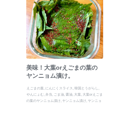
美味！大葉orえごまの葉の
ヤンニョム漬け。
えごまの葉
にんにくスライス
韓国とうがらし
やんにょむ
弁当
ごま油
醤油
大葉
大葉orえごま
の葉のヤンニョム漬け
ヤンニョム漬け
ヤンニョ
ム