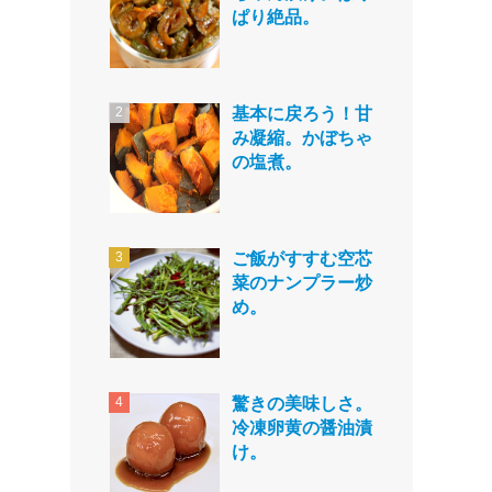
ぱり絶品。
基本に戻ろう！甘
み凝縮。かぼちゃ
の塩煮。
ご飯がすすむ空芯
菜のナンプラー炒
め。
驚きの美味しさ。
冷凍卵黄の醤油漬
け。