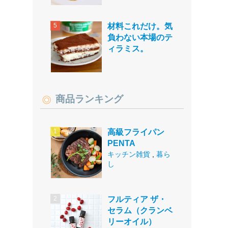
材料これだけ。気
負わない本場のテ
ィラミス。
商品ランキング
高級フライパン
PENTA
キッチン雑貨
,
暮ら
し
フルティア ザ・
セラム（クランベ
リーオイル）