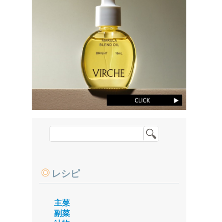
レシピ
主菜
副菜