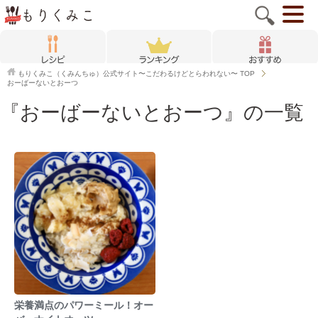
もりくみこ（くみんちゅ）公式サイト〜こだわるけどとらわれない〜
TOP
おーばーないとおーつ
『おーばーないとおーつ』の一覧
栄養満点のパワーミール！オー