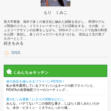
もり くみこ
美大卒業後、海外で多くの食文化に触れた経験を生かし、 料理やグル
メ関係のコラム・イラストレーターとしての活動をする。 その後、ジ
ュエリーデザインの仕事をしながら、SNSやクックパッドで自身の料理
を公開・発信し、多くのフォロワーを引きつける。 現在は２児の母ブ
ロガーとして...
続きをみる
SNS
くみんちゅキッチン
体の炎症を減らせるフライパンPENTA！
私が長年愛用しているフライパンはタークの鉄フライパンと、
PENTAの有害物質フリーのコーティング...
夏のむくみ退散！レタスの30秒おひたし。
みんな、バテてない？この強烈な暑さ…しばらく続くみたいだか
ら、水分・ビタミン・ミネラルしっかり補...