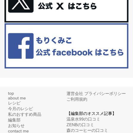
更年期を穏やかに乗りきるために今できる５つのこと。
アラフィフからの体と心の整え方。 私も気づけばアラフィフ、これ
といった更年期症状はまだ...
白髪・美容・免疫力、現代人に足りないのは海藻！
たまに食べたくなる組み合わせ、海苔の佃煮＆チーズトーストにオ
リーブオイルorごま油をたらす。&n...
top
運営会社
プライバシーポリシー
about me
ご利用規約
レシピ
今月のレシピ
【編集部のオススメ記事】
私のおすすめ商品
温泉水99の口コミ
編集部
ZENBの口コミ
お知らせ
森のコーヒーの口コミ
contact me