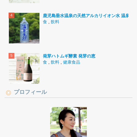
鹿児島垂水温泉の天然アルカリイオン水 温泉水9
食
,
飲料
発芽ハトムギ酵素 発芽の恵
食
,
飲料
,
健康食品
プロフィール