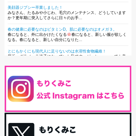
美顔器ジプシー卒業しました！
みなさん、たるみや小じわ、毛穴のメンテナンス、どうしています
か？更年期に突入してさらに日々のお手...
春の健康に必要なのはビタミンD。肌に必要なのはオメガ３。
春になると、外に出かけたくなる
春になると、新しい服が欲しく
なる。春になると、新しい自分になりた...
とにもかくにも現代人に足りないのは水溶性食物繊維！
最近、グラノーラ迷子になっていた私です。が、と〜〜〜っても美
味しくて栄養たっぷりのグラノーラを発...
腸活は「食事」だけだと思っていませんか？私の腸活完全版！
腸内環境を整えることは、健康維持の中でいっちばん大事！だと私
は思っています。 ヒトの免...
iHerb特大セール終了間近！みんな何買う？
最近お風呂上がりの炭酸水をシリカシリカにしているんだけど確か
に髪と爪が丈夫になった気がする。炭酸...
体に優しい、私のふるさと納税５選。
今回は、最近毎回定期的に購入している「楽天ふるさと納税」の返
礼品トップ５を紹介します。今までいろ...