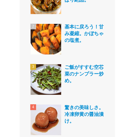
基本に戻ろう！甘
み凝縮。かぼちゃ
の塩煮。
ご飯がすすむ空芯
菜のナンプラー炒
め。
驚きの美味しさ。
冷凍卵黄の醤油漬
け。