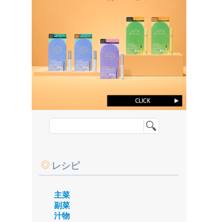
レシピ
主菜
副菜
汁物