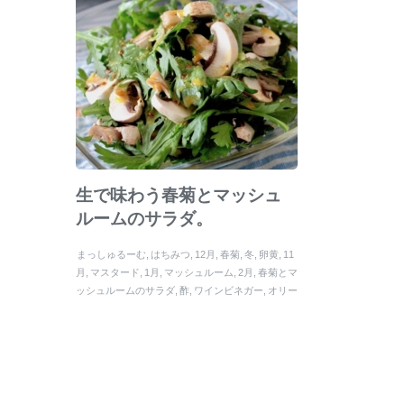
生で味わう春菊とマッシュ
ルームのサラダ。
まっしゅるーむ
はちみつ
12月
春菊
冬
卵黄
11
月
マスタード
1月
マッシュルーム
2月
春菊とマ
ッシュルームのサラダ
酢
ワインビネガー
オリー
ブオイル
サラダ
塩
さらだ
黒胡椒
しゅんぎく
玉ねぎ