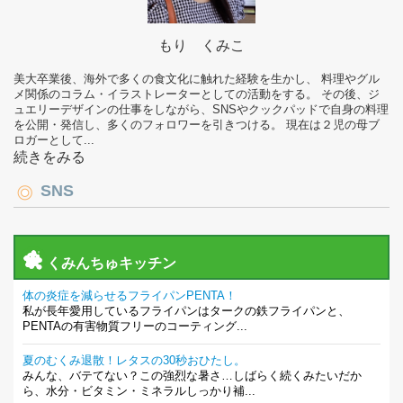
もり くみこ
美大卒業後、海外で多くの食文化に触れた経験を生かし、 料理やグル
メ関係のコラム・イラストレーターとしての活動をする。 その後、ジ
ュエリーデザインの仕事をしながら、SNSやクックパッドで自身の料理
を公開・発信し、多くのフォロワーを引きつける。 現在は２児の母ブ
ロガーとして...
続きをみる
SNS
くみんちゅキッチン
体の炎症を減らせるフライパンPENTA！
私が長年愛用しているフライパンはタークの鉄フライパンと、
PENTAの有害物質フリーのコーティング...
夏のむくみ退散！レタスの30秒おひたし。
みんな、バテてない？この強烈な暑さ…しばらく続くみたいだか
ら、水分・ビタミン・ミネラルしっかり補...