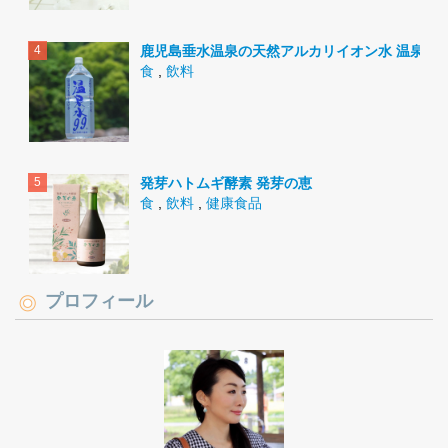
鹿児島垂水温泉の天然アルカリイオン水 温泉水9
食
,
飲料
発芽ハトムギ酵素 発芽の恵
食
,
飲料
,
健康食品
プロフィール