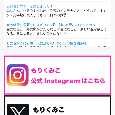
美顔器ジプシー卒業しました！
みなさん、たるみや小じわ、毛穴のメンテナンス、どうしています
か？更年期に突入してさらに日々のお手...
春の健康に必要なのはビタミンD。肌に必要なのはオメガ３。
春になると、外に出かけたくなる
春になると、新しい服が欲しく
なる。春になると、新しい自分になりた...
とにもかくにも現代人に足りないのは水溶性食物繊維！
最近、グラノーラ迷子になっていた私です。が、と〜〜〜っても美
味しくて栄養たっぷりのグラノーラを発...
腸活は「食事」だけだと思っていませんか？私の腸活完全版！
腸内環境を整えることは、健康維持の中でいっちばん大事！だと私
は思っています。 ヒトの免...
iHerb特大セール終了間近！みんな何買う？
最近お風呂上がりの炭酸水をシリカシリカにしているんだけど確か
に髪と爪が丈夫になった気がする。炭酸...
体に優しい、私のふるさと納税５選。
今回は、最近毎回定期的に購入している「楽天ふるさと納税」の返
礼品トップ５を紹介します。今までいろ...