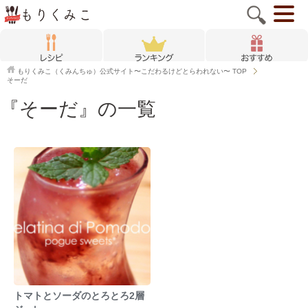
もりくみこ（くみんちゅ）公式サイト〜こだわるけどとらわれない〜
TOP
そーだ
『そーだ』の一覧
トマトとソーダのとろとろ2層