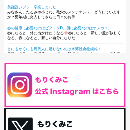
美顔器ジプシー卒業しました！
みなさん、たるみや小じわ、毛穴のメンテナンス、どうしています
か？更年期に突入してさらに日々のお手...
春の健康に必要なのはビタミンD。肌に必要なのはオメガ３。
春になると、外に出かけたくなる
春になると、新しい服が欲しく
なる。春になると、新しい自分になりた...
とにもかくにも現代人に足りないのは水溶性食物繊維！
最近、グラノーラ迷子になっていた私です。が、と〜〜〜っても美
味しくて栄養たっぷりのグラノーラを発...
腸活は「食事」だけだと思っていませんか？私の腸活完全版！
腸内環境を整えることは、健康維持の中でいっちばん大事！だと私
は思っています。 ヒトの免...
iHerb特大セール終了間近！みんな何買う？
最近お風呂上がりの炭酸水をシリカシリカにしているんだけど確か
に髪と爪が丈夫になった気がする。炭酸...
体に優しい、私のふるさと納税５選。
今回は、最近毎回定期的に購入している「楽天ふるさと納税」の返
礼品トップ５を紹介します。今までいろ...