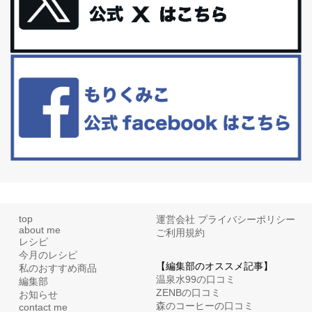
更年期を穏やかに乗りきるために今できる５つのこと。
アラフィフからの体と心の整え方。 私も気づけばアラフィフ、これ
といった更年期症状はまだ...
白髪・美容・免疫力、現代人に足りないのは海藻！
たまに食べたくなる組み合わせ、海苔の佃煮＆チーズトーストにオ
リーブオイルorごま油をたらす。&n...
top
運営会社
プライバシーポリシー
about me
ご利用規約
レシピ
今月のレシピ
【編集部のオススメ記事】
私のおすすめ商品
温泉水99の口コミ
編集部
ZENBの口コミ
お知らせ
森のコーヒーの口コミ
contact me