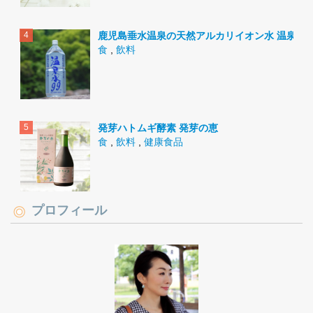
鹿児島垂水温泉の天然アルカリイオン水 温泉水9
食
,
飲料
発芽ハトムギ酵素 発芽の恵
食
,
飲料
,
健康食品
プロフィール