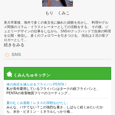
もり くみこ
美大卒業後、海外で多くの食文化に触れた経験を生かし、 料理やグル
メ関係のコラム・イラストレーターとしての活動をする。 その後、ジ
ュエリーデザインの仕事をしながら、SNSやクックパッドで自身の料理
を公開・発信し、多くのフォロワーを引きつける。 現在は２児の母ブ
ロガーとして...
続きをみる
SNS
くみんちゅキッチン
体の炎症を減らせるフライパンPENTA！
私が長年愛用しているフライパンはタークの鉄フライパンと、
PENTAの有害物質フリーのコーティング...
夏のむくみ退散！レタスの30秒おひたし。
みんな、バテてない？この強烈な暑さ…しばらく続くみたいだか
ら、水分・ビタミン・ミネラルしっかり補...