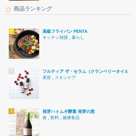
商品ランキング
高級フライパン PENTA
キッチン雑貨
,
暮らし
フルティア ザ・セラム（クランベリーオイル）
美容
,
スキンケア
発芽ハトムギ酵素 発芽の恵
食
,
飲料
,
健康食品