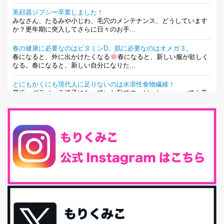
美顔器ジプシー卒業しました！
みなさん、たるみや小じわ、毛穴のメンテナンス、どうしています
か？更年期に突入してさらに日々のお手...
春の健康に必要なのはビタミンD。肌に必要なのはオメガ３。
春になると、外に出かけたくなる
春になると、新しい服が欲しく
なる。春になると、新しい自分になりた...
とにもかくにも現代人に足りないのは水溶性食物繊維！
最近、グラノーラ迷子になっていた私です。が、と〜〜〜っても美
味しくて栄養たっぷりのグラノーラを発...
腸活は「食事」だけだと思っていませんか？私の腸活完全版！
腸内環境を整えることは、健康維持の中でいっちばん大事！だと私
は思っています。 ヒトの免...
iHerb特大セール終了間近！みんな何買う？
最近お風呂上がりの炭酸水をシリカシリカにしているんだけど確か
に髪と爪が丈夫になった気がする。炭酸...
体に優しい、私のふるさと納税５選。
今回は、最近毎回定期的に購入している「楽天ふるさと納税」の返
礼品トップ５を紹介します。今までいろ...