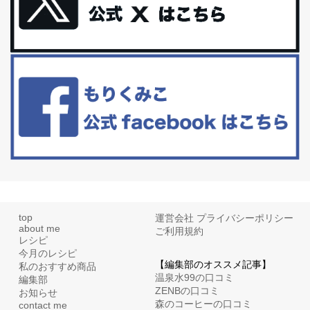
更年期を穏やかに乗りきるために今できる５つのこと。
アラフィフからの体と心の整え方。 私も気づけばアラフィフ、これ
といった更年期症状はまだ...
白髪・美容・免疫力、現代人に足りないのは海藻！
たまに食べたくなる組み合わせ、海苔の佃煮＆チーズトーストにオ
リーブオイルorごま油をたらす。&n...
top
運営会社
プライバシーポリシー
about me
ご利用規約
レシピ
今月のレシピ
【編集部のオススメ記事】
私のおすすめ商品
温泉水99の口コミ
編集部
ZENBの口コミ
お知らせ
森のコーヒーの口コミ
contact me