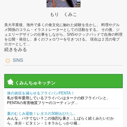
もり くみこ
美大卒業後、海外で多くの食文化に触れた経験を生かし、 料理やグル
メ関係のコラム・イラストレーターとしての活動をする。 その後、ジ
ュエリーデザインの仕事をしながら、SNSやクックパッドで自身の料理
を公開・発信し、多くのフォロワーを引きつける。 現在は２児の母ブ
ロガーとして...
続きをみる
SNS
くみんちゅキッチン
体の炎症を減らせるフライパンPENTA！
私が長年愛用しているフライパンはタークの鉄フライパンと、
PENTAの有害物質フリーのコーティング...
夏のむくみ退散！レタスの30秒おひたし。
みんな、バテてない？この強烈な暑さ…しばらく続くみたいだか
ら、水分・ビタミン・ミネラルしっかり補...