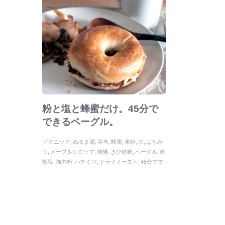
粉と塩と蜂蜜だけ。45分で
できるベーグル。
ピクニック
ぬるま湯
弁当
蜂蜜
米飴
水
はちみ
つ
メープルシロップ
味醂
きび砂糖
ベーグル
自
然塩
強力粉
ハチミツ
ドライイースト
45分でで
きるベーグル
白神こだま酵母
べーぐる
メープ
ル