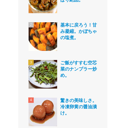
基本に戻ろう！甘
み凝縮。かぼちゃ
の塩煮。
ご飯がすすむ空芯
菜のナンプラー炒
め。
驚きの美味しさ。
冷凍卵黄の醤油漬
け。