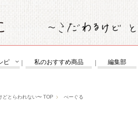
シピ
私のおすすめ商品
編集部
けどとらわれない〜
TOP
べーぐる