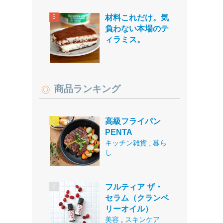
材料これだけ。気
負わない本場のテ
ィラミス。
商品ランキング
高級フライパン
PENTA
キッチン雑貨
,
暮ら
し
フルティア ザ・
セラム（クランベ
リーオイル）
美容
,
スキンケア