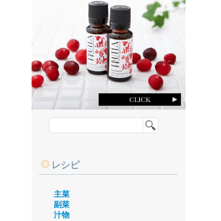
レシピ
主菜
副菜
汁物