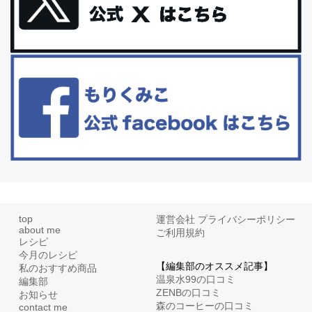
体に優しい、私のふるさと納税５選。
今回は、最近毎回定期的に購入している「楽天ふるさと納税」の返
礼品トップ５を紹介します。今までいろ...
更年期を穏やかに乗りきるために今できる５つのこと。
アラフィフからの体と心の整え方。 私も気づけばアラフィフ、これ
といった更年期症状はまだ...
top
運営会社
プライバシーポリシー
about me
ご利用規約
レシピ
今月のレシピ
【編集部のオススメ記事】
私のおすすめ商品
温泉水99の口コミ
編集部
ZENBの口コミ
お知らせ
森のコーヒーの口コミ
contact me