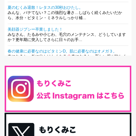
夏のむくみ退散！レタスの30秒おひたし。
みんな、バテてない？この強烈な暑さ…しばらく続くみたいだか
ら、水分・ビタミン・ミネラルしっかり補...
美顔器ジプシー卒業しました！
みなさん、たるみや小じわ、毛穴のメンテナンス、どうしています
か？更年期に突入してさらに日々のお手...
春の健康に必要なのはビタミンD。肌に必要なのはオメガ３。
春になると、外に出かけたくなる
春になると、新しい服が欲しく
なる。春になると、新しい自分になりた...
とにもかくにも現代人に足りないのは水溶性食物繊維！
最近、グラノーラ迷子になっていた私です。が、と〜〜〜っても美
味しくて栄養たっぷりのグラノーラを発...
腸活は「食事」だけだと思っていませんか？私の腸活完全版！
腸内環境を整えることは、健康維持の中でいっちばん大事！だと私
は思っています。 ヒトの免...
iHerb特大セール終了間近！みんな何買う？
最近お風呂上がりの炭酸水をシリカシリカにしているんだけど確か
に髪と爪が丈夫になった気がする。炭酸...