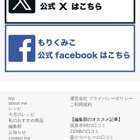
体に優しい、私のふるさと納税５選。
今回は、最近毎回定期的に購入している「楽天ふるさと納税」の返
礼品トップ５を紹介します。今までいろ...
更年期を穏やかに乗りきるために今できる５つのこと。
アラフィフからの体と心の整え方。 私も気づけばアラフィフ、これ
といった更年期症状はまだ...
top
運営会社
プライバシーポリシー
about me
ご利用規約
レシピ
今月のレシピ
【編集部のオススメ記事】
私のおすすめ商品
温泉水99の口コミ
編集部
ZENBの口コミ
お知らせ
森のコーヒーの口コミ
contact me