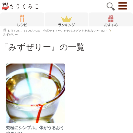
もりくみこ（くみんちゅ）公式サイト〜こだわるけどとらわれない〜
TOP
みずぜりー
『みずぜりー』の一覧
究極にシンプル。体がうるおう