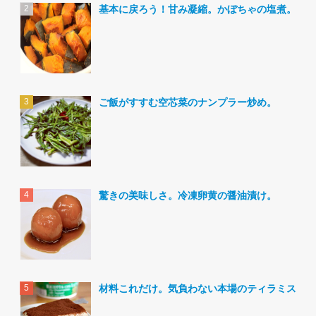
基本に戻ろう！甘み凝縮。かぼちゃの塩煮。
ご飯がすすむ空芯菜のナンプラー炒め。
驚きの美味しさ。冷凍卵黄の醤油漬け。
材料これだけ。気負わない本場のティラミス。