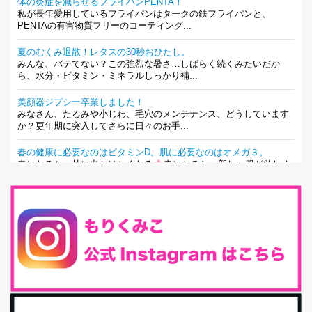
体の炎症を減らせるフライパンPENTA！
私が長年愛用しているフライパンはタークの鉄フライパンと、
PENTAの有害物質フリーのコーティング...
夏のむくみ退散！レタスの30秒おひたし。
みんな、バテてない？この強烈な暑さ…しばらく続くみたいだか
ら、水分・ビタミン・ミネラルしっかり補...
美顔器ジプシー卒業しました！
みなさん、たるみや小じわ、毛穴のメンテナンス、どうしています
か？更年期に突入してさらに日々のお手...
春の健康に必要なのはビタミンD。肌に必要なのはオメガ３。
春になると、外に出かけたくなる
春になると、新しい服が欲しく
なる。春になると、新しい自分になりた...
とにもかくにも現代人に足りないのは水溶性食物繊維！
最近、グラノーラ迷子になっていた私です。が、と〜〜〜っても美
味しくて栄養たっぷりのグラノーラを発...
腸活は「食事」だけだと思っていませんか？私の腸活完全版！
腸内環境を整えることは、健康維持の中でいっちばん大事！だと私
は思っています。 ヒトの免...
iHerb特大セール終了間近！みんな何買う？