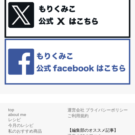
最近お風呂上がりの炭酸水をシリカシリカにしているんだけど確か
に髪と爪が丈夫になった気がする。炭酸...
体に優しい、私のふるさと納税５選。
今回は、最近毎回定期的に購入している「楽天ふるさと納税」の返
礼品トップ５を紹介します。今までいろ...
更年期を穏やかに乗りきるために今できる５つのこと。
アラフィフからの体と心の整え方。 私も気づけばアラフィフ、これ
といった更年期症状はまだ...
top
運営会社
プライバシーポリシー
about me
ご利用規約
レシピ
今月のレシピ
【編集部のオススメ記事】
私のおすすめ商品