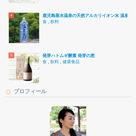
鹿児島垂水温泉の天然アルカリイオン水 温泉水9
食
,
飲料
発芽ハトムギ酵素 発芽の恵
食
,
飲料
,
健康食品
プロフィール