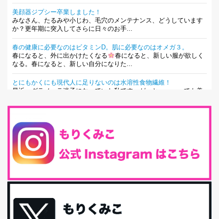
美顔器ジプシー卒業しました！
みなさん、たるみや小じわ、毛穴のメンテナンス、どうしています
か？更年期に突入してさらに日々のお手...
春の健康に必要なのはビタミンD。肌に必要なのはオメガ３。
春になると、外に出かけたくなる
春になると、新しい服が欲しく
なる。春になると、新しい自分になりた...
とにもかくにも現代人に足りないのは水溶性食物繊維！
最近、グラノーラ迷子になっていた私です。が、と〜〜〜っても美
味しくて栄養たっぷりのグラノーラを発...
腸活は「食事」だけだと思っていませんか？私の腸活完全版！
腸内環境を整えることは、健康維持の中でいっちばん大事！だと私
は思っています。 ヒトの免...
iHerb特大セール終了間近！みんな何買う？
最近お風呂上がりの炭酸水をシリカシリカにしているんだけど確か
に髪と爪が丈夫になった気がする。炭酸...
体に優しい、私のふるさと納税５選。
今回は、最近毎回定期的に購入している「楽天ふるさと納税」の返
礼品トップ５を紹介します。今までいろ...