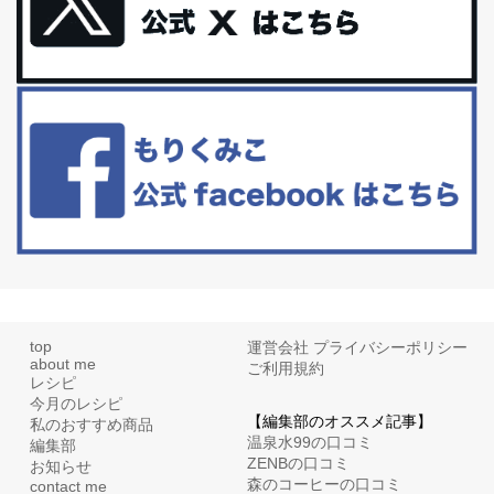
更年期を穏やかに乗りきるために今できる５つのこと。
アラフィフからの体と心の整え方。 私も気づけばアラフィフ、これ
といった更年期症状はまだ...
白髪・美容・免疫力、現代人に足りないのは海藻！
たまに食べたくなる組み合わせ、海苔の佃煮＆チーズトーストにオ
リーブオイルorごま油をたらす。&n...
top
運営会社
プライバシーポリシー
about me
ご利用規約
レシピ
今月のレシピ
【編集部のオススメ記事】
私のおすすめ商品
温泉水99の口コミ
編集部
ZENBの口コミ
お知らせ
森のコーヒーの口コミ
contact me