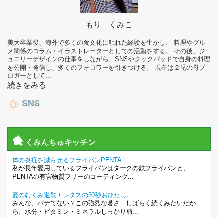
もり くみこ
美大卒業後、海外で多くの食文化に触れた経験を生かし、 料理やグル
メ関係のコラム・イラストレーターとしての活動をする。 その後、ジ
ュエリーデザインの仕事をしながら、SNSやクックパッドで自身の料理
を公開・発信し、多くのフォロワーを引きつける。 現在は２児の母ブ
ロガーとして...
続きをみる
SNS
くみんちゅキッチン
体の炎症を減らせるフライパンPENTA！
私が長年愛用しているフライパンはタークの鉄フライパンと、
PENTAの有害物質フリーのコーティング...
夏のむくみ退散！レタスの30秒おひたし。
みんな、バテてない？この強烈な暑さ…しばらく続くみたいだか
ら、水分・ビタミン・ミネラルしっかり補...