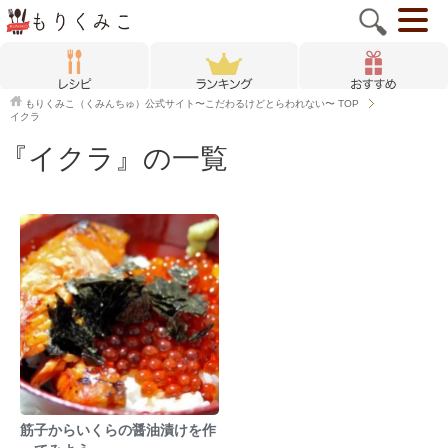
もりくみこ（くみんちゅ）公式サイト〜こだわるけどとらわれない〜
TOP
イクラ
『イクラ』の一覧
筋子からいくらの醤油漬けを作