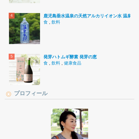
鹿児島垂水温泉の天然アルカリイオン水 温泉水9
食
,
飲料
発芽ハトムギ酵素 発芽の恵
食
,
飲料
,
健康食品
プロフィール