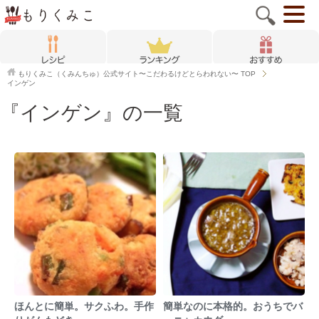
もりくみこ（くみんちゅ）公式サイト〜こだわるけどとらわれない〜
TOP
インゲン
『インゲン』の一覧
ほんとに簡単。サクふわ。手作
簡単なのに本格的。おうちでバ