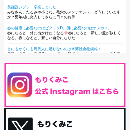
美顔器ジプシー卒業しました！
みなさん、たるみや小じわ、毛穴のメンテナンス、どうしています
か？更年期に突入してさらに日々のお手...
春の健康に必要なのはビタミンD。肌に必要なのはオメガ３。
春になると、外に出かけたくなる
春になると、新しい服が欲しく
なる。春になると、新しい自分になりた...
とにもかくにも現代人に足りないのは水溶性食物繊維！
最近、グラノーラ迷子になっていた私です。が、と〜〜〜っても美
味しくて栄養たっぷりのグラノーラを発...
腸活は「食事」だけだと思っていませんか？私の腸活完全版！
腸内環境を整えることは、健康維持の中でいっちばん大事！だと私
は思っています。 ヒトの免...
iHerb特大セール終了間近！みんな何買う？
最近お風呂上がりの炭酸水をシリカシリカにしているんだけど確か
に髪と爪が丈夫になった気がする。炭酸...
体に優しい、私のふるさと納税５選。
今回は、最近毎回定期的に購入している「楽天ふるさと納税」の返
礼品トップ５を紹介します。今までいろ...