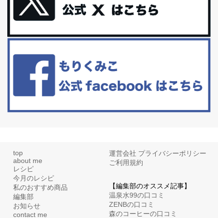
更年期を穏やかに乗りきるために今できる５つのこと。
アラフィフからの体と心の整え方。 私も気づけばアラフィフ、これ
といった更年期症状はまだ...
白髪・美容・免疫力、現代人に足りないのは海藻！
たまに食べたくなる組み合わせ、海苔の佃煮＆チーズトーストにオ
リーブオイルorごま油をたらす。&n...
top
運営会社
プライバシーポリシー
about me
ご利用規約
レシピ
今月のレシピ
【編集部のオススメ記事】
私のおすすめ商品
温泉水99の口コミ
編集部
ZENBの口コミ
お知らせ
森のコーヒーの口コミ
contact me