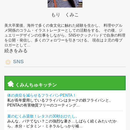
もり くみこ
美大卒業後、海外で多くの食文化に触れた経験を生かし、 料理やグル
メ関係のコラム・イラストレーターとしての活動をする。 その後、ジ
ュエリーデザインの仕事をしながら、SNSやクックパッドで自身の料理
を公開・発信し、多くのフォロワーを引きつける。 現在は２児の母ブ
ロガーとして...
続きをみる
SNS
くみんちゅキッチン
体の炎症を減らせるフライパンPENTA！
私が長年愛用しているフライパンはタークの鉄フライパンと、
PENTAの有害物質フリーのコーティング...
夏のむくみ退散！レタスの30秒おひたし。
みんな、バテてない？この強烈な暑さ…しばらく続くみたいだか
ら、水分・ビタミン・ミネラルしっかり補...