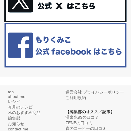
体に優しい、私のふるさと納税５選。
今回は、最近毎回定期的に購入している「楽天ふるさと納税」の返
礼品トップ５を紹介します。今までいろ...
更年期を穏やかに乗りきるために今できる５つのこと。
アラフィフからの体と心の整え方。 私も気づけばアラフィフ、これ
といった更年期症状はまだ...
top
運営会社
プライバシーポリシー
about me
ご利用規約
レシピ
今月のレシピ
【編集部のオススメ記事】
私のおすすめ商品
温泉水99の口コミ
編集部
ZENBの口コミ
お知らせ
森のコーヒーの口コミ
contact me