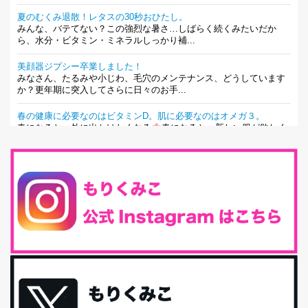
夏のむくみ退散！レタスの30秒おひたし。
みんな、バテてない？この強烈な暑さ…しばらく続くみたいだか
ら、水分・ビタミン・ミネラルしっかり補...
美顔器ジプシー卒業しました！
みなさん、たるみや小じわ、毛穴のメンテナンス、どうしています
か？更年期に突入してさらに日々のお手...
春の健康に必要なのはビタミンD。肌に必要なのはオメガ３。
春になると、外に出かけたくなる
春になると、新しい服が欲しく
なる。春になると、新しい自分になりた...
とにもかくにも現代人に足りないのは水溶性食物繊維！
最近、グラノーラ迷子になっていた私です。が、と〜〜〜っても美
味しくて栄養たっぷりのグラノーラを発...
腸活は「食事」だけだと思っていませんか？私の腸活完全版！
腸内環境を整えることは、健康維持の中でいっちばん大事！だと私
は思っています。 ヒトの免...
iHerb特大セール終了間近！みんな何買う？
最近お風呂上がりの炭酸水をシリカシリカにしているんだけど確か
に髪と爪が丈夫になった気がする。炭酸...