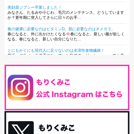
美顔器ジプシー卒業しました！
みなさん、たるみや小じわ、毛穴のメンテナンス、どうしています
か？更年期に突入してさらに日々のお手...
春の健康に必要なのはビタミンD。肌に必要なのはオメガ３。
春になると、外に出かけたくなる
春になると、新しい服が欲しく
なる。春になると、新しい自分になりた...
とにもかくにも現代人に足りないのは水溶性食物繊維！
最近、グラノーラ迷子になっていた私です。が、と〜〜〜っても美
味しくて栄養たっぷりのグラノーラを発...
腸活は「食事」だけだと思っていませんか？私の腸活完全版！
腸内環境を整えることは、健康維持の中でいっちばん大事！だと私
は思っています。 ヒトの免...
iHerb特大セール終了間近！みんな何買う？
最近お風呂上がりの炭酸水をシリカシリカにしているんだけど確か
に髪と爪が丈夫になった気がする。炭酸...
体に優しい、私のふるさと納税５選。
今回は、最近毎回定期的に購入している「楽天ふるさと納税」の返
礼品トップ５を紹介します。今までいろ...