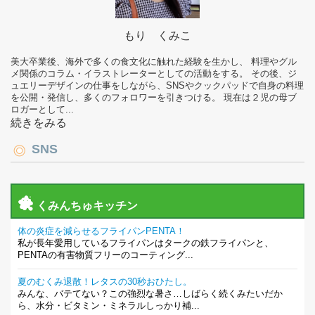
もり くみこ
美大卒業後、海外で多くの食文化に触れた経験を生かし、 料理やグル
メ関係のコラム・イラストレーターとしての活動をする。 その後、ジ
ュエリーデザインの仕事をしながら、SNSやクックパッドで自身の料理
を公開・発信し、多くのフォロワーを引きつける。 現在は２児の母ブ
ロガーとして...
続きをみる
SNS
くみんちゅキッチン
体の炎症を減らせるフライパンPENTA！
私が長年愛用しているフライパンはタークの鉄フライパンと、
PENTAの有害物質フリーのコーティング...
夏のむくみ退散！レタスの30秒おひたし。
みんな、バテてない？この強烈な暑さ…しばらく続くみたいだか
ら、水分・ビタミン・ミネラルしっかり補...