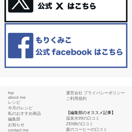
更年期を穏やかに乗りきるために今できる５つのこと。
アラフィフからの体と心の整え方。 私も気づけばアラフィフ、これ
といった更年期症状はまだ...
白髪・美容・免疫力、現代人に足りないのは海藻！
たまに食べたくなる組み合わせ、海苔の佃煮＆チーズトーストにオ
リーブオイルorごま油をたらす。&n...
top
運営会社
プライバシーポリシー
about me
ご利用規約
レシピ
今月のレシピ
【編集部のオススメ記事】
私のおすすめ商品
温泉水99の口コミ
編集部
ZENBの口コミ
お知らせ
森のコーヒーの口コミ
contact me