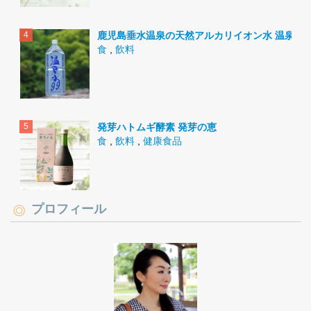
鹿児島垂水温泉の天然アルカリイオン水 温泉水9
食
,
飲料
発芽ハトムギ酵素 発芽の恵
食
,
飲料
,
健康食品
プロフィール