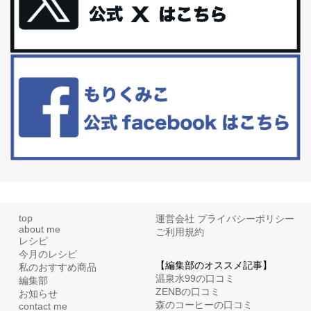
更年期を穏やかに乗りきるために今できる５つのこと。
アラフィフからの体と心の整え方。 私も気づけばアラフィフ、これ
といった更年期症状はまだ...
白髪・美容・免疫力、現代人に足りないのは海藻！
たまに食べたくなる組み合わせ、海苔の佃煮＆チーズトーストにオ
リーブオイルorごま油をたらす。&n...
top
運営会社
プライバシーポリシー
about me
ご利用規約
レシピ
今月のレシピ
【編集部のオススメ記事】
私のおすすめ商品
温泉水99の口コミ
編集部
ZENBの口コミ
お知らせ
森のコーヒーの口コミ
contact me