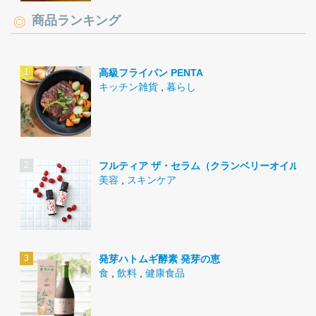
商品ランキング
高級フライパン PENTA
キッチン雑貨
,
暮らし
フルティア ザ・セラム（クランベリーオイル）
美容
,
スキンケア
発芽ハトムギ酵素 発芽の恵
食
,
飲料
,
健康食品