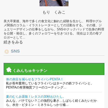
もり くみこ
美大卒業後、海外で多くの食文化に触れた経験を生かし、 料理やグル
メ関係のコラム・イラストレーターとしての活動をする。 その後、ジ
ュエリーデザインの仕事をしながら、SNSやクックパッドで自身の料理
を公開・発信し、多くのフォロワーを引きつける。 現在は２児の母ブ
ロガーとして...
続きをみる
SNS
くみんちゅキッチン
体の炎症を減らせるフライパンPENTA！
私が長年愛用しているフライパンはタークの鉄フライパンと、
PENTAの有害物質フリーのコーティング...
夏のむくみ退散！レタスの30秒おひたし。
みんな、バテてない？この強烈な暑さ…しばらく続くみたいだか
ら、水分・ビタミン・ミネラルしっかり補...