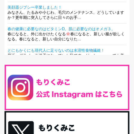
美顔器ジプシー卒業しました！
みなさん、たるみや小じわ、毛穴のメンテナンス、どうしています
か？更年期に突入してさらに日々のお手...
春の健康に必要なのはビタミンD。肌に必要なのはオメガ３。
春になると、外に出かけたくなる
春になると、新しい服が欲しく
なる。春になると、新しい自分になりた...
とにもかくにも現代人に足りないのは水溶性食物繊維！
最近、グラノーラ迷子になっていた私です。が、と〜〜〜っても美
味しくて栄養たっぷりのグラノーラを発...
腸活は「食事」だけだと思っていませんか？私の腸活完全版！
腸内環境を整えることは、健康維持の中でいっちばん大事！だと私
は思っています。 ヒトの免...
iHerb特大セール終了間近！みんな何買う？
最近お風呂上がりの炭酸水をシリカシリカにしているんだけど確か
に髪と爪が丈夫になった気がする。炭酸...
体に優しい、私のふるさと納税５選。
今回は、最近毎回定期的に購入している「楽天ふるさと納税」の返
礼品トップ５を紹介します。今までいろ...